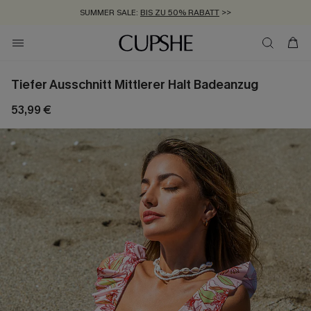
SUMMER SALE:
BIS ZU 50% RABATT
>>
ZUM NEWSLETTER:
KOSTENLOSER VERSAND AB 89 €
BIS ZU -20% EXTRA ERHALTEN
>>
>>
Tiefer Ausschnitt Mittlerer Halt Badeanzug
53,99 €