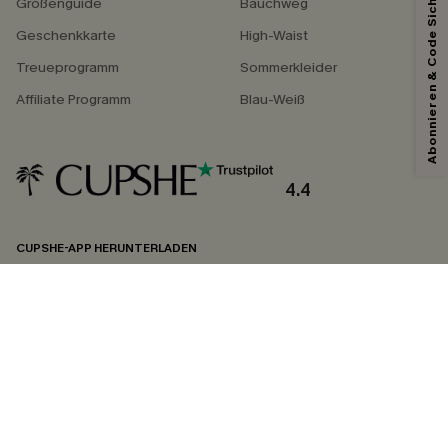
Abonnieren & Code Sichern
Größenguide
Bauchweg
Geschenkkarte
High-Waist
Treueprogramm
Sommerkleider
Affiliate Programm
Blau-Weiß
4.4
CUPSHE-APP HERUNTERLADEN
FOLGEN SIE UNS AUF