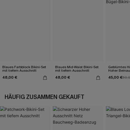
Blaues Farbblock Bikini-Set
Blaues Mid-Waist Bikini-Set
Geblümtes Hi
mit tiefem Ausschnitt
mit tiefem Ausschnitt
Hoher Beinau
Bügel-Bikini-
48,00 €
48,00 €
45,00 €
50,
HÄUFIG ZUSAMMEN GEKAUFT