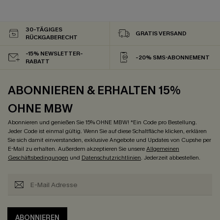
30-TÄGIGES
GRATIS VERSAND
RÜCKGABERECHT
-15% NEWSLETTER-
-20% SMS-ABONNEMENT
RABATT
ABONNIEREN & ERHALTEN 15%
OHNE MBW
Abonnieren und genießen Sie 15% OHNE MBW! *Ein Code pro Bestellung.
Jeder Code ist einmal gültig. Wenn Sie auf diese Schaltfläche klicken, erklären
Sie sich damit einverstanden, exklusive Angebote und Updates von Cupshe per
E-Mail zu erhalten. Außerdem akzeptieren Sie unsere
Allgemeinen
Geschäftsbedingungen
und
Datenschutzrichtlinien
. Jederzeit abbestellen.
ABONNIEREN