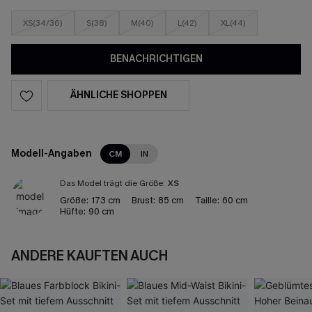
XS(34/36)
S(38)
M(40)
L(42)
XL(44)
BENACHRICHTIGEN
ÄHNLICHE SHOPPEN
Modell-Angaben
CM
IN
Das Model trägt die Größe:
XS
Größe:
173 cm
Brust:
85 cm
Taille:
60 cm
Hüfte:
90 cm
ANDERE KAUFTEN AUCH