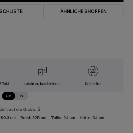
SCHLISTE
ÄHNLICHE SHOPPEN
Effekt
Leicht zu kombinieren
Knitterfrei
CM
IN
el trägt die Größe:
S
180.3 cm
Brust:
32B cm
Taille:
24 cm
Hüfte:
34 cm