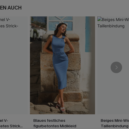
EN AUCH
l V-
Blaues festliches
Beiges Mini-Wic
etes Strick-
figurbetontes Midikleid
Taillenbindung