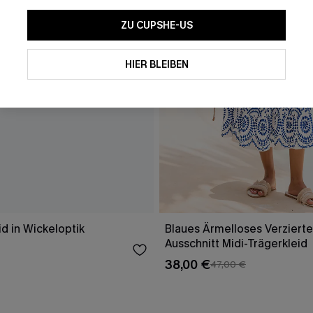
ZU CUPSHE-US
HIER BLEIBEN
id in Wickeloptik
Blaues Ärmelloses Verzierte
Ausschnitt Midi-Trägerkleid
38,00 €
47,00 €