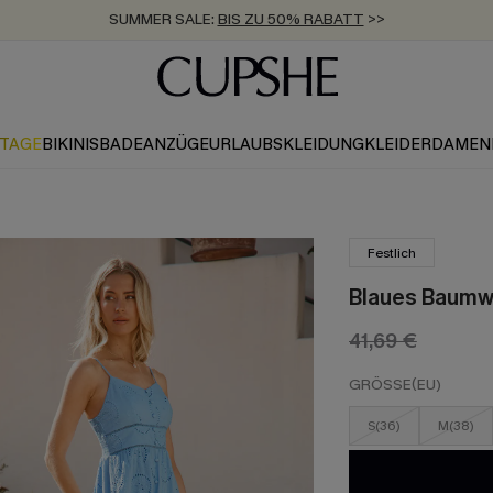
SUMMER SALE:
BIS ZU 50% RABATT
>>
ZUM NEWSLETTER:
KOSTENLOSER VERSAND AB 89 €
BIS ZU -20% EXTRA ERHALTEN
>>
>>
KTAGE
BIKINIS
BADEANZÜGE
URLAUBSKLEIDUNG
KLEIDER
DAMEN
Festlich
Blaues Baumwo
41,69 €
GRÖSSE(EU)
S(36)
M(38)