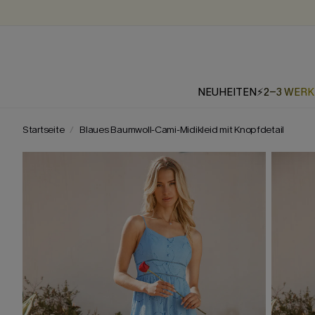
NEUHEITEN
⚡2-3 WER
Startseite
Blaues Baumwoll-Cami-Midikleid mit Knopfdetail