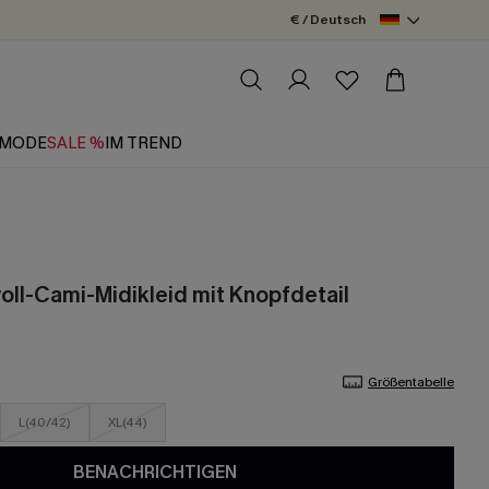
€ / Deutsch
MODE
SALE %
IM TREND
ll-Cami-Midikleid mit Knopfdetail
Größentabelle
L(40/42)
XL(44)
BENACHRICHTIGEN