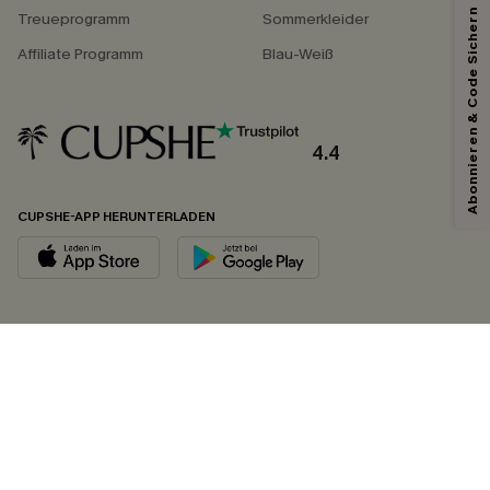
Abonnieren & Code Sichern
Treueprogramm
Sommerkleider
Affiliate Programm
Blau-Weiß
4.4
CUPSHE-APP HERUNTERLADEN
FOLGEN SIE UNS AUF
©2026 CUPSHE DEUTSCHLAND