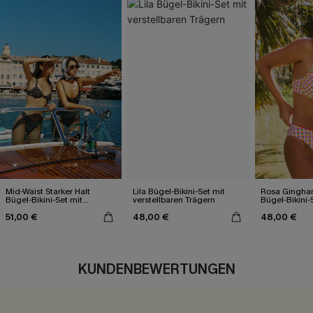
Mid-Waist Starker Halt
Lila Bügel-Bikini-Set mit
Rosa Gingha
Bügel-Bikini-Set mit
verstellbaren Trägern
Bügel-Bikini-
geometrischem Muster
51,00 €
48,00 €
48,00 €
KUNDENBEWERTUNGEN