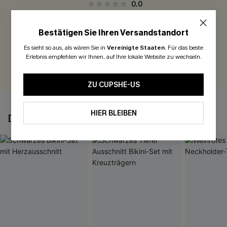
0.0
Seien Sie der Erste, der bewertet
Bestätigen Sie Ihren Versandstandort
300 Punkte für Ihre Bewertung!
Es sieht so aus, als wären Sie in
Vereinigte Staaten
.
Für das beste
Erlebnis empfehlen wir Ihnen, auf Ihre lokale Website zu wechseln.
BEWERTEN
ZU CUPSHE-US
HIER BLEIBEN
DAS KÖNNTE IHNEN AUCH GEFALLEN