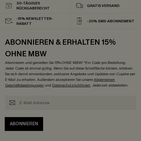
30-TÄGIGES
GRATIS VERSAND
RÜCKGABERECHT
-15% NEWSLETTER-
-20% SMS-ABONNEMENT
RABATT
ABONNIEREN & ERHALTEN 15%
OHNE MBW
Abonnieren und genießen Sie 15% OHNE MBW! *Ein Code pro Bestellung.
Jeder Code ist einmal gültig. Wenn Sie auf diese Schaltfläche klicken, erklären
Sie sich damit einverstanden, exklusive Angebote und Updates von Cupshe per
E-Mail zu erhalten. Außerdem akzeptieren Sie unsere
Allgemeinen
Geschäftsbedingungen
und
Datenschutzrichtlinien
. Jederzeit abbestellen.
ABONNIEREN