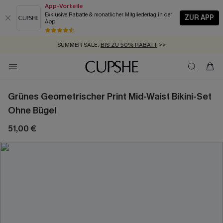
App-Vorteile
Exklusive Rabatte & monatlicher Mitgliedertag in der
ZUR APP
App
GRATIS MASSBAND MIT JEDEM SCHNELLVERSAND-ARTIKEL >>
SUMMER SALE:
BIS ZU 50% RABATT
>>
ZUM NEWSLETTER:
KOSTENLOSER VERSAND AB 89 €
BIS ZU -20% EXTRA ERHALTEN
>>
>>
Grünes Geometrischer Print Mid-Waist Bikini-Set
Ohne Bügel
51,00 €