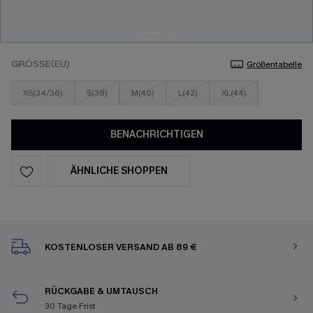
GRÖSSE(EU)
Größentabelle
XS(34/36)
S(38)
M(40)
L(42)
XL(44)
BENACHRICHTIGEN
ÄHNLICHE SHOPPEN
KOSTENLOSER VERSAND AB 89 €
RÜCKGABE & UMTAUSCH
30 Tage Frist