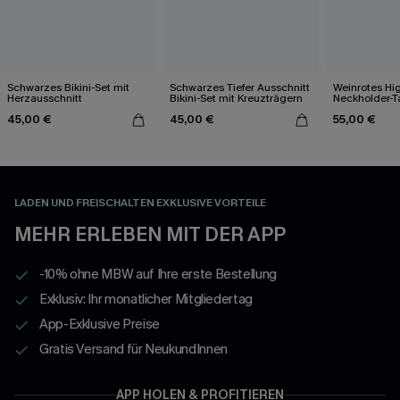
Schwarzes Bikini-Set mit
Schwarzes Tiefer Ausschnitt
Weinrotes Hi
Herzausschnitt
Bikini-Set mit Kreuzträgern
Neckholder-T
45,00 €
45,00 €
55,00 €
LADEN UND FREISCHALTEN EXKLUSIVE VORTEILE
MEHR ERLEBEN MIT DER APP
-10% ohne MBW auf Ihre erste Bestellung
Exklusiv: Ihr monatlicher Mitgliedertag
App-Exklusive Preise
Gratis Versand für NeukundInnen
APP HOLEN & PROFITIEREN