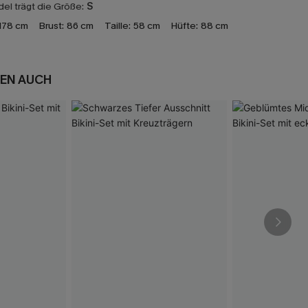
el trägt die Größe:
S
178 cm
Brust:
86 cm
Taille:
58 cm
Hüfte:
88 cm
EN AUCH