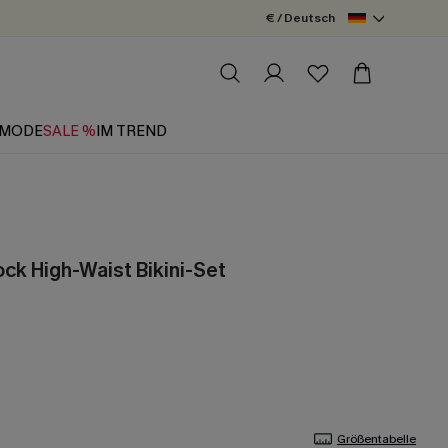
€ / Deutsch
MODE
SALE %
IM TREND
ock High-Waist Bikini-Set
Größentabelle