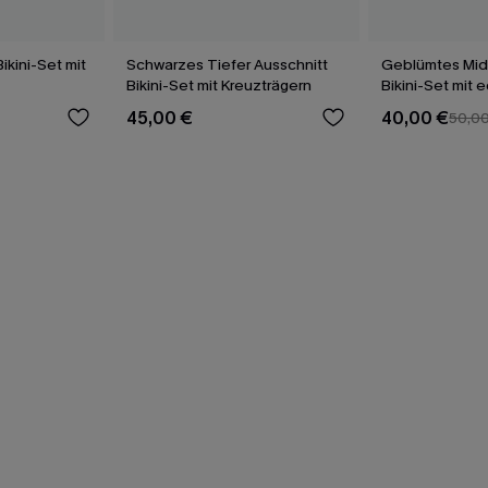
ikini-Set mit
Schwarzes Tiefer Ausschnitt
Geblümtes Mid-
Bikini-Set mit Kreuzträgern
Bikini-Set mit 
Ausschnitt
45,00 €
40,00 €
50,0