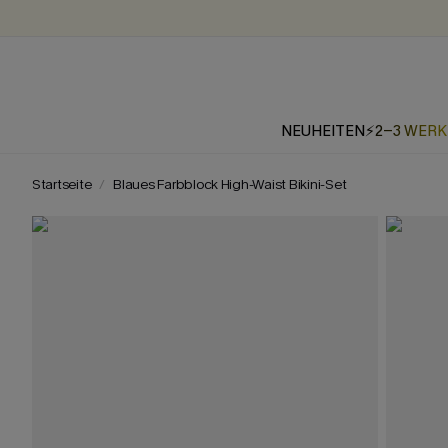
NEUHEITEN
⚡2-3 WER
Startseite
Blaues Farbblock High-Waist Bikini-Set