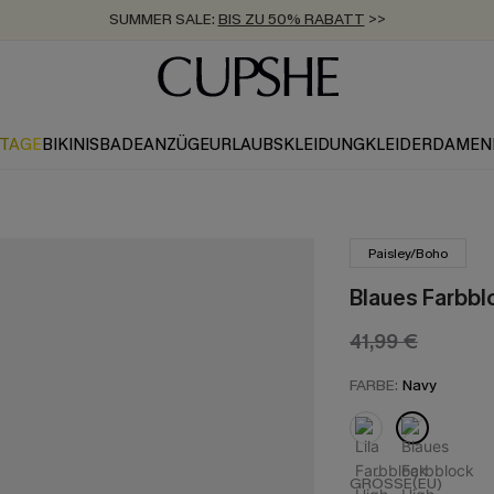
SUMMER SALE:
BIS ZU 50% RABATT
>>
ZUM NEWSLETTER:
KOSTENLOSER VERSAND AB 89 €
BIS ZU -20% EXTRA ERHALTEN
>>
>>
KTAGE
BIKINIS
BADEANZÜGE
URLAUBSKLEIDUNG
KLEIDER
DAMEN
Paisley/Boho
Blaues Farbbl
41,99 €
FARBE:
Navy
GRÖSSE(EU)