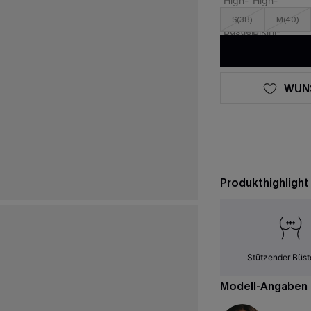
S(38)
M(40)
WUN
Produkthighlight
Stützender Büst
Modell-Angaben