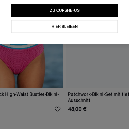
ZU CUPSHE-US
HIER BLEIBEN
k High-Waist Bustier-Bikini-
Patchwork-Bikini-Set mit ti
Ausschnitt
48,00 €