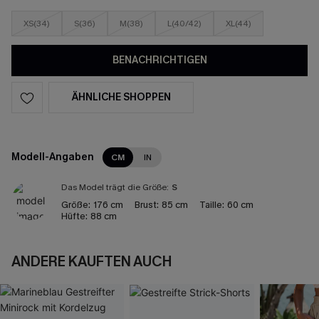
XS(34)
S(36)
M(38)
L(40/42)
XL(44)
BENACHRICHTIGEN
ÄHNLICHE SHOPPEN
Modell-Angaben
CM
IN
Das Model trägt die Größe:
S
Größe:
176 cm
Brust:
85 cm
Taille:
60 cm
Hüfte:
88 cm
ANDERE KAUFTEN AUCH