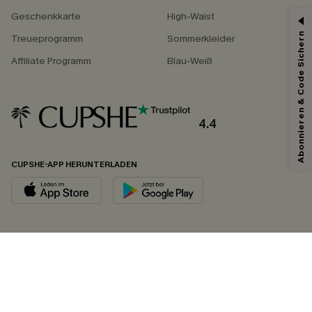
Geschenkkarte
High-Waist
Abonnieren & Code Sichern
Treueprogramm
Sommerkleider
Affiliate Programm
Blau-Weiß
4.4
CUPSHE-APP HERUNTERLADEN
FOLGEN SIE UNS AUF