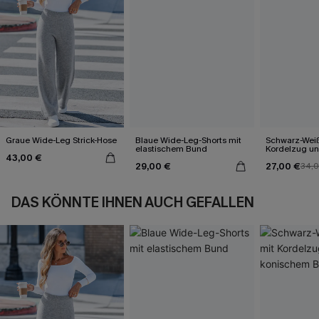
Graue Wide-Leg Strick-Hose
Blaue Wide-Leg-Shorts mit
Schwarz-Wei
elastischem Bund
Kordelzug u
43,00 €
Bein
29,00 €
27,00 €
34,
DAS KÖNNTE IHNEN AUCH GEFALLEN