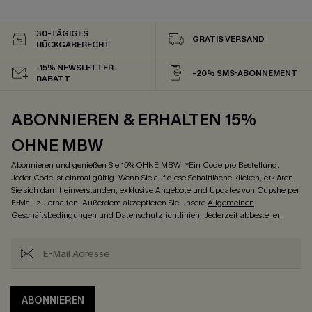
30-TÄGIGES
GRATIS VERSAND
RÜCKGABERECHT
-15% NEWSLETTER-
-20% SMS-ABONNEMENT
RABATT
ABONNIEREN & ERHALTEN 15%
OHNE MBW
Abonnieren und genießen Sie 15% OHNE MBW! *Ein Code pro Bestellung.
Jeder Code ist einmal gültig. Wenn Sie auf diese Schaltfläche klicken, erklären
Sie sich damit einverstanden, exklusive Angebote und Updates von Cupshe per
E-Mail zu erhalten. Außerdem akzeptieren Sie unsere
Allgemeinen
Geschäftsbedingungen
und
Datenschutzrichtlinien
. Jederzeit abbestellen.
ABONNIEREN