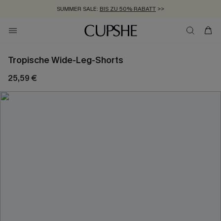
SUMMER SALE:
BIS ZU 50% RABATT
>>
ZUM NEWSLETTER:
KOSTENLOSER VERSAND AB 89 €
BIS ZU -20% EXTRA ERHALTEN
>>
>>
Tropische Wide-Leg-Shorts
25,59 €