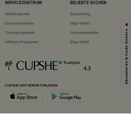
SERVICEZENTRUM
BELIEBTE SUCHEN
Größenguide
Bauchweg
Geschenkkarte
High-Waist
Abonnieren & Code Sichern
Treueprogramm
Sommerkleider
Affiliate Programm
Blau-Weiß
4.3
CUPSHE-APP HERUNTERLADEN
FOLGEN SIE UNS AUF