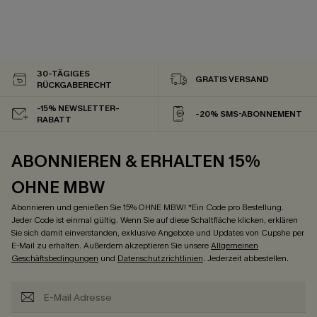
30-TÄGIGES
GRATIS VERSAND
RÜCKGABERECHT
-15% NEWSLETTER-
-20% SMS-ABONNEMENT
RABATT
ABONNIEREN & ERHALTEN 15%
OHNE MBW
Abonnieren und genießen Sie 15% OHNE MBW! *Ein Code pro Bestellung.
Jeder Code ist einmal gültig. Wenn Sie auf diese Schaltfläche klicken, erklären
Sie sich damit einverstanden, exklusive Angebote und Updates von Cupshe per
E-Mail zu erhalten. Außerdem akzeptieren Sie unsere
Allgemeinen
Geschäftsbedingungen
und
Datenschutzrichtlinien
. Jederzeit abbestellen.