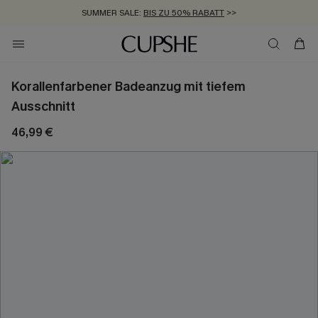
SUMMER SALE:
BIS ZU 50% RABATT
>>
ZUM NEWSLETTER:
KOSTENLOSER VERSAND AB 89 €
BIS ZU -20% EXTRA ERHALTEN
>>
>>
Korallenfarbener Badeanzug mit tiefem
Ausschnitt
46,99 €