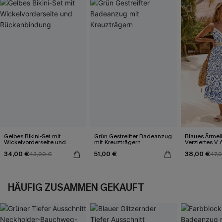
Gelbes Bikini-Set mit
Grün Gestreifter Badeanzug
Blaues Ärmel
Wickelvorderseite und
mit Kreuzträgern
Verziertes V-
Rückenbindung
Midi-Trägerkl
34,00 €
51,00 €
38,00 €
43,00 €
47,
HÄUFIG ZUSAMMEN GEKAUFT