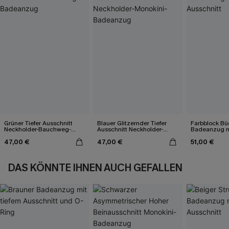
Grüner Tiefer Ausschnitt
Blauer Glitzernder Tiefer
Farbblock Bü
Neckholder-Bauchweg-
Ausschnitt Neckholder-
Badeanzug m
Badeanzug
Monokini-Badeanzug
Ausschnitt
47,00 €
47,00 €
51,00 €
DAS KÖNNTE IHNEN AUCH GEFALLEN