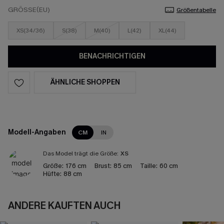
GRÖSSE(EU)
Größentabelle
XS(34/36)
S(38)
M(40)
L(42)
XL(44)
BENACHRICHTIGEN
ÄHNLICHE SHOPPEN
Modell-Angaben
CM
IN
Das Model trägt die Größe:
XS
Größe:
176 cm
Brust:
85 cm
Taille:
60 cm
Hüfte:
88 cm
ANDERE KAUFTEN AUCH