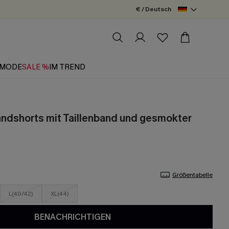
€ / Deutsch
MODE
SALE %
IM TREND
ndshorts mit Taillenband und gesmokter
Größentabelle
L(40/42)
XL(44)
BENACHRICHTIGEN