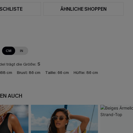
SCHLISTE
ÄHNLICHE SHOPPEN
CM
IN
el trägt die Größe:
S
168 cm
Brust:
86 cm
Taille:
66 cm
Hüfte:
86 cm
EN AUCH