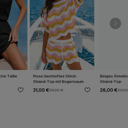
che Taille
Rosa Gestreiftes Strick-
Beiges Ärmello
Strand-Top mit Bogensaum
Strand-Top
31,00 €
26,00 €
39,00 €
33,00