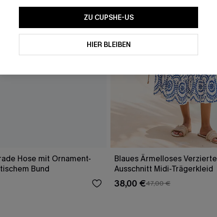
ZU CUPSHE-US
HIER BLEIBEN
rade Hose mit Ornament-
Blaues Ärmelloses Verzierte
stischem Bund
Ausschnitt Midi-Trägerkleid
38,00 €
47,00 €