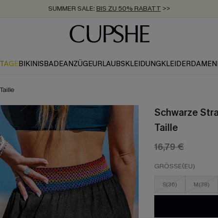
SUMMER SALE:
BIS ZU 50% RABATT
>>
ZUM NEWSLETTER:
KOSTENLOSER VERSAND AB 89 €
BIS ZU -20% EXTRA ERHALTEN
>>
>>
KTAGE
BIKINIS
BADEANZÜGE
URLAUBSKLEIDUNG
KLEIDER
DAMEN
aille
Schwarze Stra
Taille
16,79 €
GRÖSSE(EU)
S(36)
M(38)