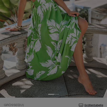
GRÖSSE(EU)
Größentabelle