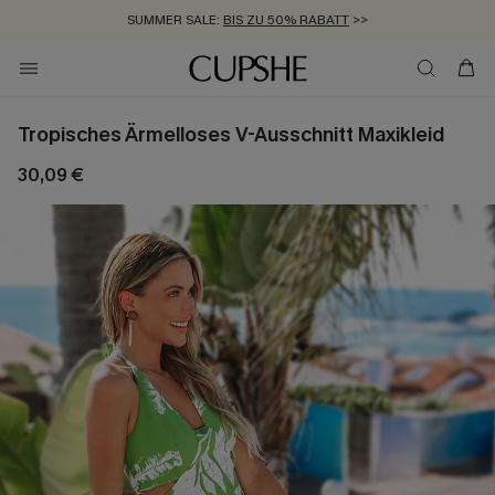
SUMMER SALE:
BIS ZU 50% RABATT
>>
ZUM NEWSLETTER:
KOSTENLOSER VERSAND AB 89 €
BIS ZU -20% EXTRA ERHALTEN
>>
>>
Tropisches Ärmelloses V-Ausschnitt Maxikleid
30,09 €