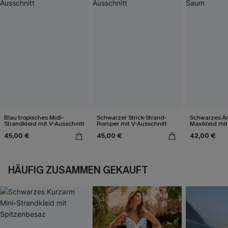
Blau tropisches Midi-
Schwarzer Strick-Strand-
Schwarzes Är
Strandkleid mit V-Ausschnitt
Romper mit V-Ausschnitt
Maxikleid mi
Saum
45,00 €
45,00 €
42,00 €
HÄUFIG ZUSAMMEN GEKAUFT