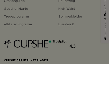
Abonnieren & Code Sichern
Größenguide
Bauchweg
Geschenkkarte
High-Waist
Treueprogramm
Sommerkleider
Affiliate Programm
Blau-Weiß
4.3
CUPSHE-APP HERUNTERLADEN
FOLGEN SIE UNS AUF