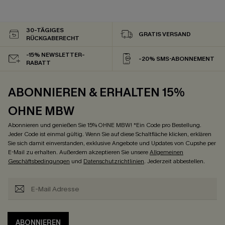
30-TÄGIGES
GRATIS VERSAND
RÜCKGABERECHT
-15% NEWSLETTER-
-20% SMS-ABONNEMENT
RABATT
ABONNIEREN & ERHALTEN 15%
OHNE MBW
Abonnieren und genießen Sie 15% OHNE MBW! *Ein Code pro Bestellung.
Jeder Code ist einmal gültig. Wenn Sie auf diese Schaltfläche klicken, erklären
Sie sich damit einverstanden, exklusive Angebote und Updates von Cupshe per
E-Mail zu erhalten. Außerdem akzeptieren Sie unsere
Allgemeinen
Geschäftsbedingungen
und
Datenschutzrichtlinien
. Jederzeit abbestellen.
ABONNIEREN