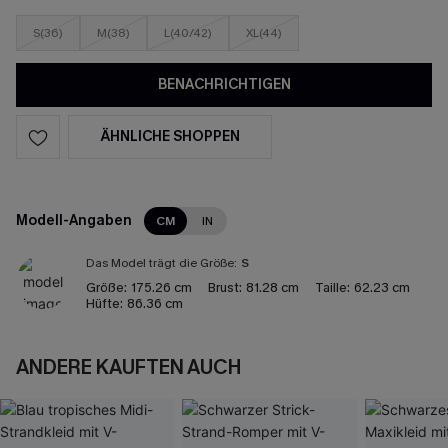
S(36)
M(38)
L(40/42)
XL(44)
BENACHRICHTIGEN
ÄHNLICHE SHOPPEN
Modell-Angaben
CM
IN
Das Model trägt die Größe:
S
Größe:
175.26 cm
Brust:
81.28 cm
Taille:
62.23 cm
Hüfte:
86.36 cm
ANDERE KAUFTEN AUCH