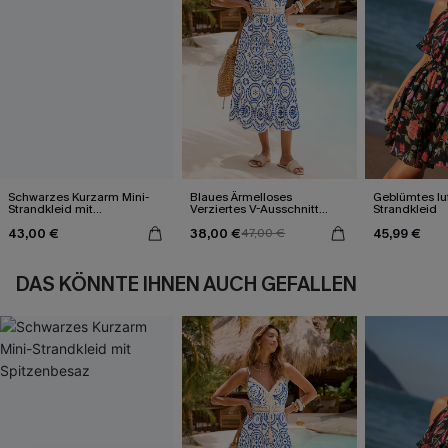
Schwarzes Kurzarm Mini-
Blaues Ärmelloses
Geblümtes luf
Strandkleid mit
Verziertes V-Ausschnitt
Strandkleid
Spitzenbesaz
Midi-Trägerkleid
43,00 €
38,00 €
45,99 €
47,00 €
DAS KÖNNTE IHNEN AUCH GEFALLEN