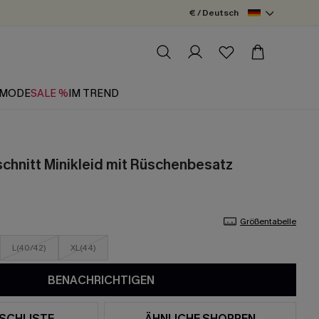
€ / Deutsch
MODE
SALE %
IM TREND
chnitt Minikleid mit Rüschenbesatz
Größentabelle
L(40/42)
XL(44)
BENACHRICHTIGEN
SCHLISTE
ÄHNLICHE SHOPPEN