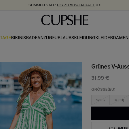
ZUM NEWSLETTER:
BIS ZU -20% EXTRA ERHALTEN
>>
KOSTENLOSER VERSAND AB 89 €
>>
KTAGE
BIKINIS
BADEANZÜGE
URLAUBSKLEIDUNG
KLEIDER
DAMEN
Grünes V-Auss
31,99 €
GRÖSSE(EU)
S(36)
M(38)
WUN