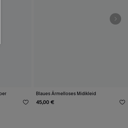
läche erklären Sie sich damit
beaktionen und Updates von Cupshe per E-
eren außerdem unsere
Allgemeinen
atenschutzbestimmungen
. Sie können
ONNIEREN
per
Blaues Ärmelloses Midikleid
45,00 €