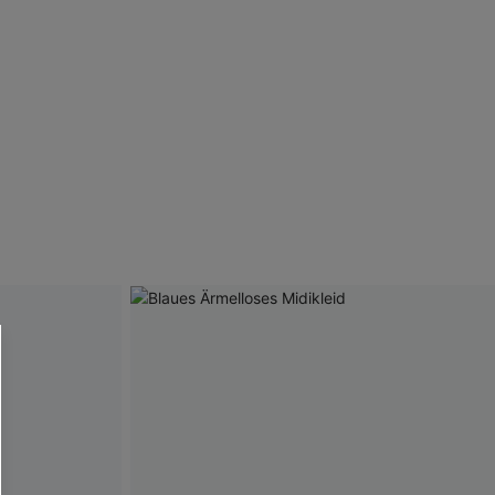
RHALTEN
r E-Mail-Abonnenten.
. Jeder Code ist einmal gültig.