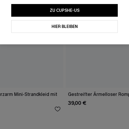
ZU CUPSHE-US
Mit dem Klick auf diese Schaltf
einverstanden, exklusive Wer
Mail zu erhalten. Sie akzepti
HIER BLEIBEN
Geschäftsbedingungen
und
D
sich jederzeit abmelden.
AB
rzarm Mini-Strandkleid mit
Gestreifter Ärmelloser Rom
39,00 €