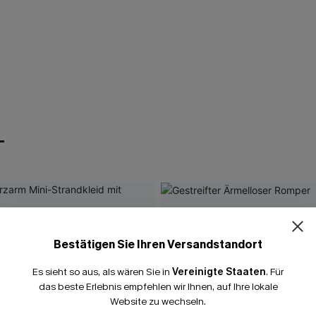
T
15% E
Bestätigen Sie Ihren Versandstandort
15% ohne MBW fü
Es sieht so aus, als wären Sie in
Vereinigte Staaten
.
Für
*Ein Code pro Bestellung
das beste Erlebnis empfehlen wir Ihnen, auf Ihre lokale
Website zu wechseln.