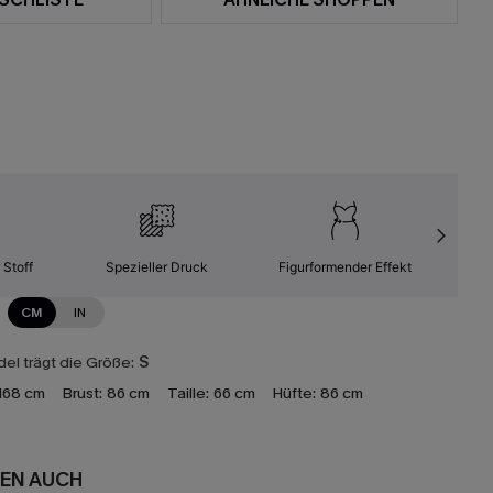
 Stoff
Spezieller Druck
Figurformender Effekt
Leic
CM
IN
el trägt die Größe:
S
168 cm
Brust:
86 cm
Taille:
66 cm
Hüfte:
86 cm
EN AUCH