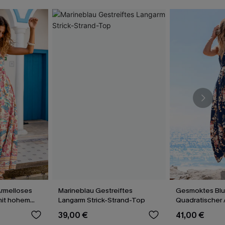
rmelloses
Marineblau Gestreiftes
Gesmoktes Bl
mit hohem
Langarm Strick-Strand-Top
Quadratischer 
Maxikleid
39,00 €
41,00 €