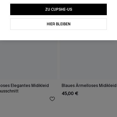
ZU CUPSHE-US
HIER BLEIBEN
oses Elegantes Midikleid
Blaues Ärmelloses Midikleid
ausschnitt
45,00 €