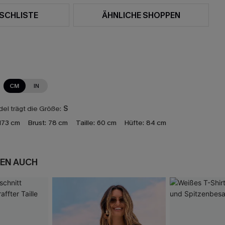
SCHLISTE
ÄHNLICHE SHOPPEN
CM
IN
el trägt die Größe:
S
173 cm
Brust:
78 cm
Taille:
60 cm
Hüfte:
84 cm
EN AUCH