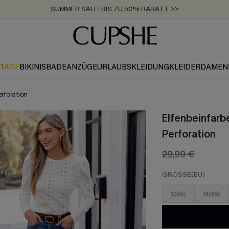
SUMMER SALE:
BIS ZU 50% RABATT
>>
ZUM NEWSLETTER:
KOSTENLOSER VERSAND AB 89 €
BIS ZU -20% EXTRA ERHALTEN
>>
>>
KTAGE
BIKINIS
BADEANZÜGE
URLAUBSKLEIDUNG
KLEIDER
DAMEN
rforation
Elfenbeinfarb
Perforation
29,99 €
GRÖSSE(EU)
S(36)
M(38)