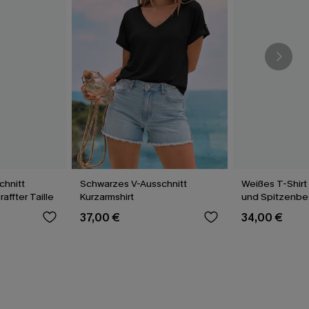
chnitt
Schwarzes V-Ausschnitt
Weißes T-Shirt
raffter Taille
Kurzarmshirt
und Spitzenbe
37,00 €
34,00 €