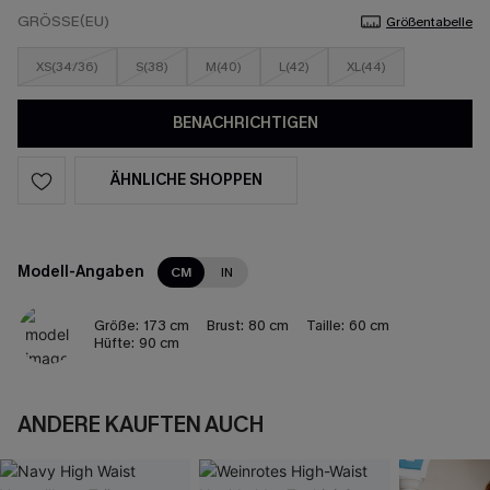
GRÖSSE(EU)
Größentabelle
XS(34/36)
S(38)
M(40)
L(42)
XL(44)
BENACHRICHTIGEN
ÄHNLICHE SHOPPEN
Modell-Angaben
CM
IN
Größe:
173 cm
Brust:
80 cm
Taille:
60 cm
Hüfte:
90 cm
ANDERE KAUFTEN AUCH