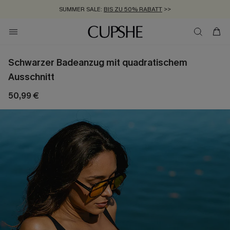
SUMMER SALE:
BIS ZU 50% RABATT
>>
ZUM NEWSLETTER:
KOSTENLOSER VERSAND AB 89 €
BIS ZU -20% EXTRA ERHALTEN
>>
>>
Schwarzer Badeanzug mit quadratischem
Ausschnitt
50,99 €