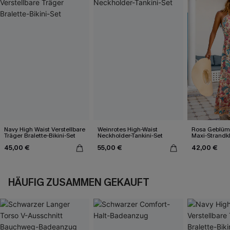
Navy High Waist Verstellbare
Weinrotes High-Waist
Rosa Geblümt
Träger Bralette-Bikini-Set
Neckholder-Tankini-Set
Maxi-Strandk
Ausschnitt
45,00 €
55,00 €
42,00 €
HÄUFIG ZUSAMMEN GEKAUFT