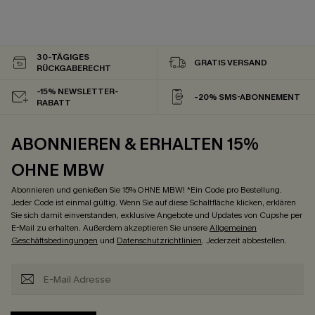
30-TÄGIGES
GRATIS VERSAND
RÜCKGABERECHT
-15% NEWSLETTER-
-20% SMS-ABONNEMENT
RABATT
ABONNIEREN & ERHALTEN 15%
OHNE MBW
Abonnieren und genießen Sie 15% OHNE MBW! *Ein Code pro Bestellung.
Jeder Code ist einmal gültig. Wenn Sie auf diese Schaltfläche klicken, erklären
Sie sich damit einverstanden, exklusive Angebote und Updates von Cupshe per
E-Mail zu erhalten. Außerdem akzeptieren Sie unsere
Allgemeinen
Geschäftsbedingungen
und
Datenschutzrichtlinien
. Jederzeit abbestellen.