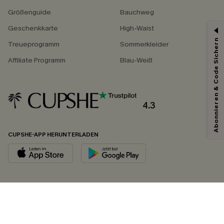
Größenguide
Bauchweg
Geschenkkarte
High-Waist
Abonnieren & Code Sichern
Treueprogramm
Sommerkleider
Affiliate Programm
Blau-Weiß
4.3
CUPSHE-APP HERUNTERLADEN
FOLGEN SIE UNS AUF