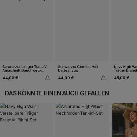
Schwarzer Langer Torso V-
Schwarzer Comfort-Halt-
Navy High Wai
Ausschnitt Bauchweg-
Badeanzug
Träger Bralett
Badeanzug
44,00 €
44,00 €
45,00 €
DAS KÖNNTE IHNEN AUCH GEFALLEN