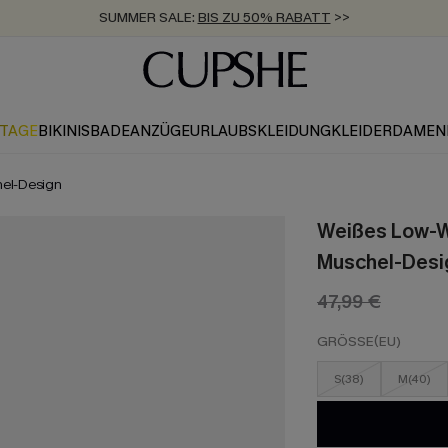
SUMMER SALE:
BIS ZU 50% RABATT
>>
ZUM NEWSLETTER:
KOSTENLOSER VERSAND AB 89 €
BIS ZU -20% EXTRA ERHALTEN
>>
>>
KTAGE
BIKINIS
BADEANZÜGE
URLAUBSKLEIDUNG
KLEIDER
DAMEN
hel-Design
Weißes Low-Wa
Muschel-Desi
47,99 €
GRÖSSE(EU)
S(38)
M(40)