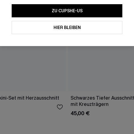
ZU CUPSHE-US
HIER BLEIBEN
ini-Set mit Herzausschnitt
Schwarzes Tiefer Ausschnitt
mit Kreuzträgern
45,00 €