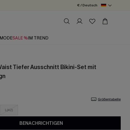
€ / Deutsch
MODE
SALE %
IM TREND
ist Tiefer Ausschnitt Bikini-Set mit
gn
Größentabelle
L(42)
BENACHRICHTIGEN