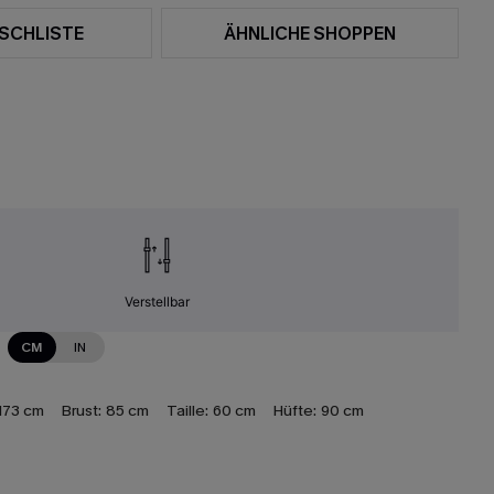
SCHLISTE
ÄHNLICHE SHOPPEN
Verstellbar
CM
IN
173 cm
Brust:
85 cm
Taille:
60 cm
Hüfte:
90 cm