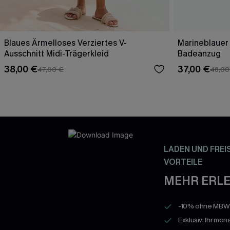
Blaues Ärmelloses Verziertes V-
Marineblauer
Ausschnitt Midi-Trägerkleid
Badeanzug
38,00 €
37,00 €
47,00 €
46,00
LADEN UND FREI
VORTEILE
MEHR ERLE
-10% ohne MBW a
Exklusiv: Ihr mon