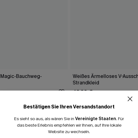
 Magic-Bauchweg-
Weißes Ärmelloses V-Aussch
Strandkleid
46,00 €
 €
Bestätigen Sie Ihren Versandstandort
Es sieht so aus, als wären Sie in
Vereinigte Staaten
.
Für
FALLEN
das beste Erlebnis empfehlen wir Ihnen, auf Ihre lokale
Website zu wechseln.