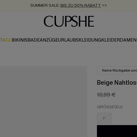
SUMMER SALE:
BIS ZU 50% RABATT
>>
ZUM NEWSLETTER:
KOSTENLOSER VERSAND AB 89 €
BIS ZU -20% EXTRA ERHALTEN
>>
>>
KTAGE
BIKINIS
BADEANZÜGE
URLAUBSKLEIDUNG
KLEIDER
DAMEN
Keine Rückgabe un
Beige Nahtlos
10,99 €
GRÖSSE(EU)
F