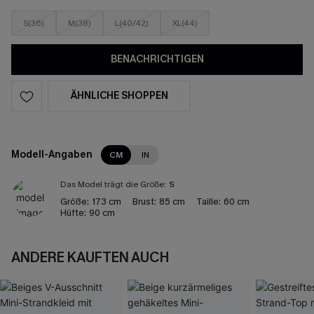
S(36)
M(38)
L(40/42)
XL(44)
BENACHRICHTIGEN
ÄHNLICHE SHOPPEN
Modell-Angaben
CM
IN
Das Model trägt die Größe:
S
Größe:
173 cm
Brust:
85 cm
Taille:
60 cm
Hüfte:
90 cm
ANDERE KAUFTEN AUCH