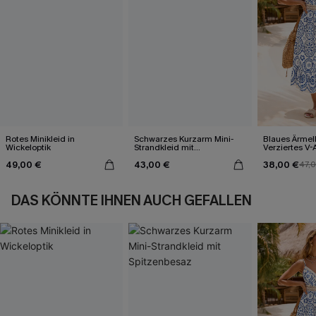
Rotes Minikleid in
Schwarzes Kurzarm Mini-
Blaues Ärmel
Wickeloptik
Strandkleid mit
Verziertes V-
Spitzenbesaz
Midi-Trägerkl
49,00 €
43,00 €
38,00 €
47,
DAS KÖNNTE IHNEN AUCH GEFALLEN