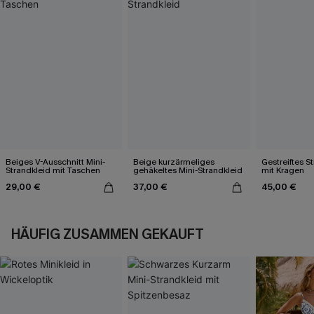
Beiges V-Ausschnitt Mini-
Beige kurzärmeliges
Gestreiftes S
Strandkleid mit Taschen
gehäkeltes Mini-Strandkleid
mit Kragen
29,00 €
37,00 €
45,00 €
HÄUFIG ZUSAMMEN GEKAUFT