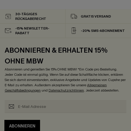
30-TÄGIGES
GRATIS VERSAND
RÜCKGABERECHT
-15% NEWSLETTER-
-20% SMS-ABONNEMENT
RABATT
ABONNIEREN & ERHALTEN 15%
OHNE MBW
Abonnieren und genießen Sie 15% OHNE MBW! *Ein Code pro Bestellung.
Jeder Code ist einmal gültig. Wenn Sie auf diese Schaltfläche klicken, erklären
Sie sich damit einverstanden, exklusive Angebote und Updates von Cupshe per
E-Mail zu erhalten. Außerdem akzeptieren Sie unsere
Allgemeinen
Geschäftsbedingungen
und
Datenschutzrichtlinien
. Jederzeit abbestellen.
ABONNIEREN