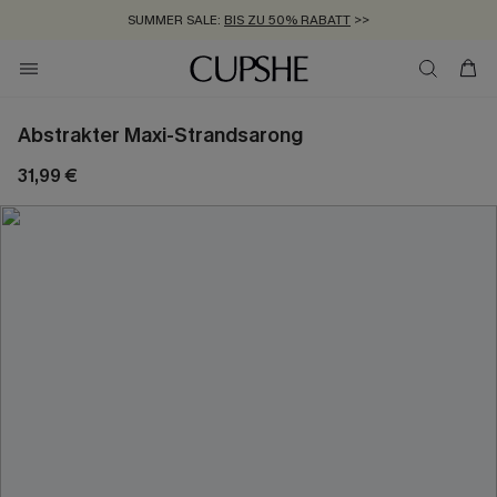
SUMMER SALE:
BIS ZU 50% RABATT
>>
ZUM NEWSLETTER:
KOSTENLOSER VERSAND AB 89 €
BIS ZU -20% EXTRA ERHALTEN
>>
>>
Abstrakter Maxi-Strandsarong
31,99 €