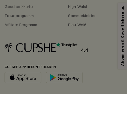
Geschenkkarte
High-Waist
Abonnieren & Code Sichern
Treueprogramm
Sommerkleider
Affiliate Programm
Blau-Weiß
4.4
CUPSHE-APP HERUNTERLADEN
FOLGEN SIE UNS AUF