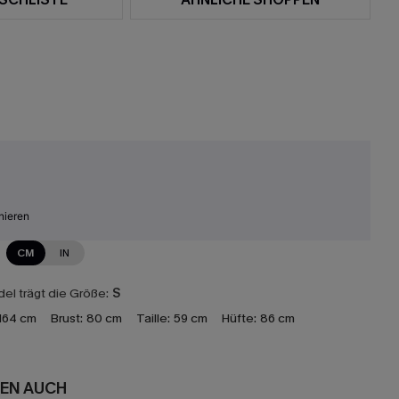
nieren
CM
IN
el trägt die Größe:
S
164 cm
Brust:
80 cm
Taille:
59 cm
Hüfte:
86 cm
EN AUCH