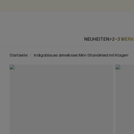
NEUHEITEN
⚡2-3 WER
Startseite
Indigoblaues ärmelloses Mini-Strandkleid mit Kragen