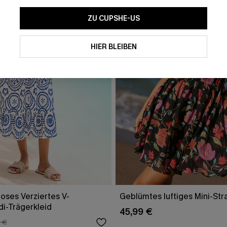
ZU CUPSHE-US
HIER BLEIBEN
oses Verziertes V-
Geblümtes luftiges Mini-Str
di-Trägerkleid
45,99 €
 €