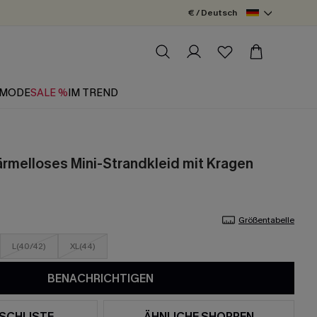
€ / Deutsch
MODE
SALE %
IM TREND
ärmelloses Mini-Strandkleid mit Kragen
Größentabelle
L(40/42)
XL(44)
BENACHRICHTIGEN
SCHLISTE
ÄHNLICHE SHOPPEN