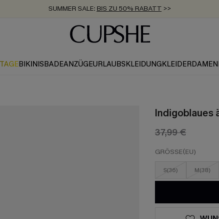
SUMMER SALE:
BIS ZU 50% RABATT
>>
ZUM NEWSLETTER:
KOSTENLOSER VERSAND AB 89 €
BIS ZU -20% EXTRA ERHALTEN
>>
>>
KTAGE
BIKINIS
BADEANZÜGE
URLAUBSKLEIDUNG
KLEIDER
DAMEN
Indigoblaues 
37,99 €
GRÖSSE(EU)
S(36)
M(38)
WUN