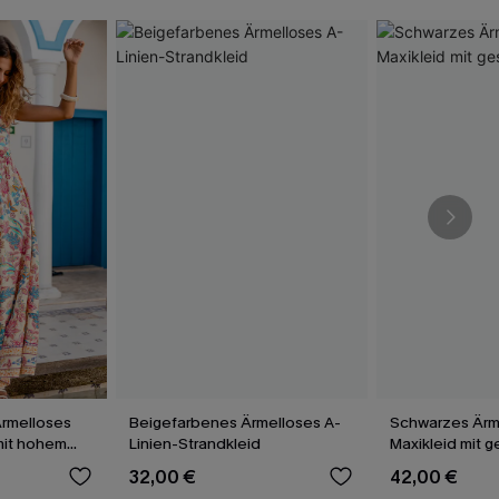
rmelloses
Beigefarbenes Ärmelloses A-
Schwarzes Ärm
mit hohem
Linien-Strandkleid
Maxikleid mit g
Saum
32,00 €
42,00 €