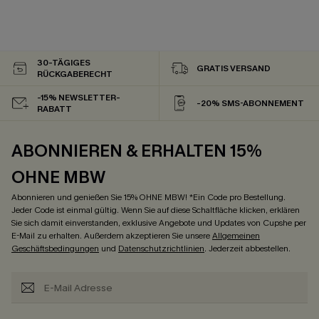
30-TÄGIGES
GRATIS VERSAND
RÜCKGABERECHT
-15% NEWSLETTER-
-20% SMS-ABONNEMENT
RABATT
ABONNIEREN & ERHALTEN 15%
OHNE MBW
Abonnieren und genießen Sie 15% OHNE MBW! *Ein Code pro Bestellung.
Jeder Code ist einmal gültig. Wenn Sie auf diese Schaltfläche klicken, erklären
Sie sich damit einverstanden, exklusive Angebote und Updates von Cupshe per
E-Mail zu erhalten. Außerdem akzeptieren Sie unsere
Allgemeinen
Geschäftsbedingungen
und
Datenschutzrichtlinien
. Jederzeit abbestellen.