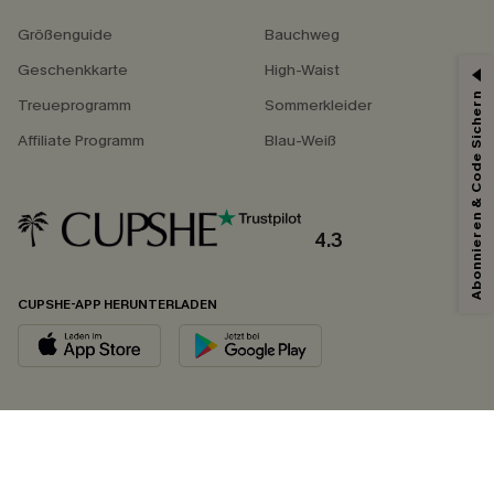
Größenguide
Bauchweg
Geschenkkarte
High-Waist
Abonnieren & Code Sichern
Treueprogramm
Sommerkleider
Affiliate Programm
Blau-Weiß
4.3
CUPSHE-APP HERUNTERLADEN
FOLGEN SIE UNS AUF