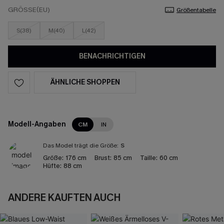
GRÖSSE(EU)
Größentabelle
S(38)
M(40)
L(42)
BENACHRICHTIGEN
ÄHNLICHE SHOPPEN
Modell-Angaben
CM
IN
Das Model trägt die Größe:
S
Größe:
176 cm
Brust:
85 cm
Taille:
60 cm
Hüfte:
88 cm
ANDERE KAUFTEN AUCH