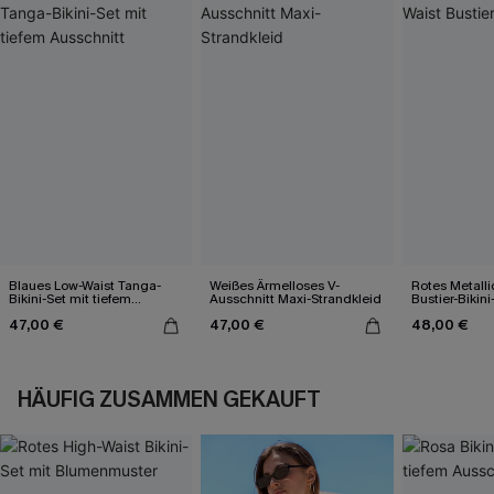
Blaues Low-Waist Tanga-
Weißes Ärmelloses V-
Rotes Metalli
Bikini-Set mit tiefem
Ausschnitt Maxi-Strandkleid
Bustier-Bikini
Ausschnitt
47,00 €
47,00 €
48,00 €
HÄUFIG ZUSAMMEN GEKAUFT