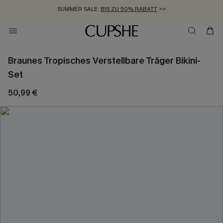
SUMMER SALE:
BIS ZU 50% RABATT
>>
ZUM NEWSLETTER:
KOSTENLOSER VERSAND AB 89 €
BIS ZU -20% EXTRA ERHALTEN
>>
>>
Braunes Tropisches Verstellbare Träger Bikini-
Set
50,99 €