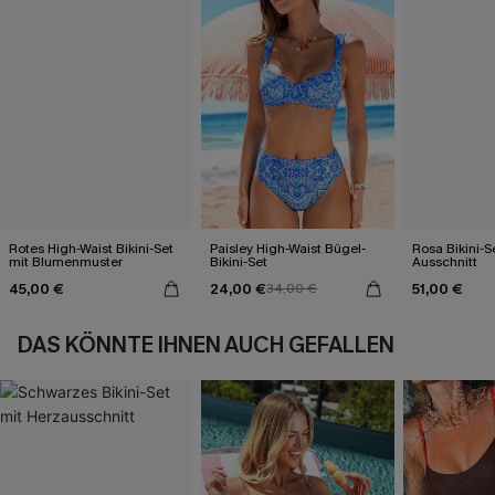
Rotes High-Waist Bikini-Set
Paisley High-Waist Bügel-
Rosa Bikini-S
mit Blumenmuster
Bikini-Set
Ausschnitt
45,00 €
24,00 €
51,00 €
34,00 €
DAS KÖNNTE IHNEN AUCH GEFALLEN