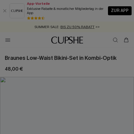
App-Vorteile
Exklusive Rabatte & monatlicher Mitgliedertag in der
ZUR APP
App
GRATIS MASSBAND MIT JEDEM SCHNELLVERSAND-ARTIKEL >>
SUMMER SALE:
BIS ZU 50% RABATT
>>
ZUM NEWSLETTER:
KOSTENLOSER VERSAND AB 89 €
BIS ZU -20% EXTRA ERHALTEN
>>
>>
Braunes Low-Waist Bikini-Set in Kombi-Optik
48,00 €