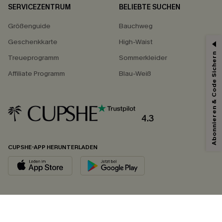
SERVICEZENTRUM
BELIEBTE SUCHEN
Größenguide
Bauchweg
Geschenkkarte
High-Waist
Abonnieren & Code Sichern
Treueprogramm
Sommerkleider
Affiliate Programm
Blau-Weiß
4.3
CUPSHE-APP HERUNTERLADEN
FOLGEN SIE UNS AUF