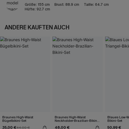
Größe:
155 cm
Brust:
88.9 cm
Taille:
64.7 cm
Hüfte:
92.7 cm
ANDERE KAUFTEN AUCH
Braunes High-Waist
Braunes High-Waist
Blaues Low-Wa
Bügelbikini-Set
Neckholder-Brazilian-Bikini-
Bikini-Set
Set
35,00 €
48,00 €
50,99 €
44,00 €