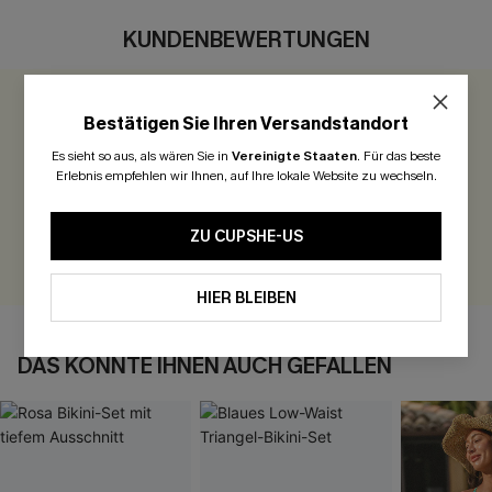
KUNDENBEWERTUNGEN
0.0
Bestätigen Sie Ihren Versandstandort
Es sieht so aus, als wären Sie in
Vereinigte Staaten
.
Für das beste
Seien Sie der Erste, der bewertet
Erlebnis empfehlen wir Ihnen, auf Ihre lokale Website zu wechseln.
300 Punkte für Ihre Bewertung!
ZU CUPSHE-US
BEWERTEN
HIER BLEIBEN
DAS KÖNNTE IHNEN AUCH GEFALLEN