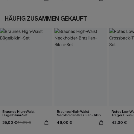
HÄUFIG ZUSAMMEN GEKAUFT
Braunes High-Waist
Braunes High-Waist
Rotes Low-Wa
Bügelbikini-Set
Neckholder-Brazilian-Bikini-
Träger Bikini-
Set
35,00 €
48,00 €
42,00 €
44,00 €