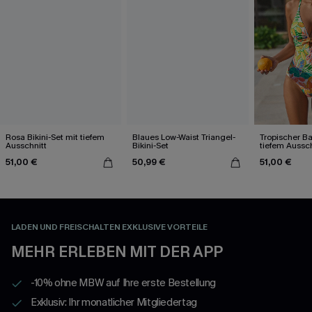
Rosa Bikini-Set mit tiefem
Blaues Low-Waist Triangel-
Tropischer B
Ausschnitt
Bikini-Set
tiefem Aussc
Kreuzträgern
51,00 €
50,99 €
51,00 €
LADEN UND FREISCHALTEN EXKLUSIVE VORTEILE
MEHR ERLEBEN MIT DER APP
-10% ohne MBW auf Ihre erste Bestellung
Exklusiv: Ihr monatlicher Mitgliedertag