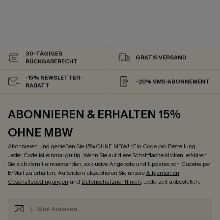
30-TÄGIGES
GRATIS VERSAND
RÜCKGABERECHT
-15% NEWSLETTER-
-20% SMS-ABONNEMENT
RABATT
ABONNIEREN & ERHALTEN 15%
OHNE MBW
Abonnieren und genießen Sie 15% OHNE MBW! *Ein Code pro Bestellung.
Jeder Code ist einmal gültig. Wenn Sie auf diese Schaltfläche klicken, erklären
Sie sich damit einverstanden, exklusive Angebote und Updates von Cupshe per
E-Mail zu erhalten. Außerdem akzeptieren Sie unsere
Allgemeinen
Geschäftsbedingungen
und
Datenschutzrichtlinien
. Jederzeit abbestellen.