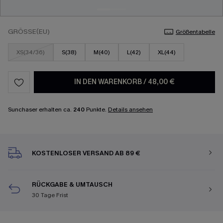
GRÖSSE(EU)
Größentabelle
XS(34/36)
S(38)
M(40)
L(42)
XL(44)
IN DEN WARENKORB
/
48,00 €
Sunchaser erhalten ca.
240
Punkte.
Details ansehen
KOSTENLOSER VERSAND AB 89 €
RÜCKGABE & UMTAUSCH
30 Tage Frist