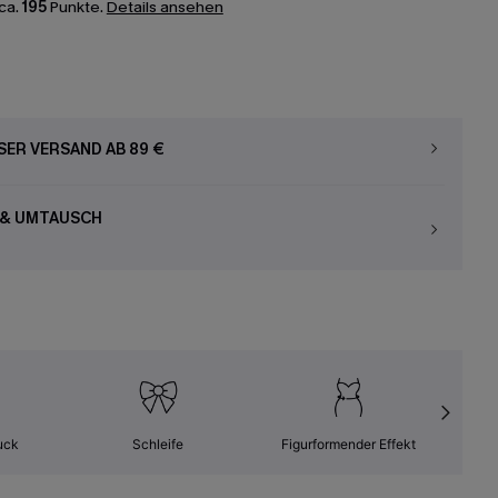
ca.
195
Punkte.
Details ansehen
ER VERSAND AB 89 €
 & UMTAUSCH
uck
Schleife
Figurformender Effekt
Leic