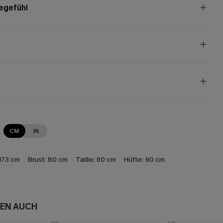
egefühl
CM
IN
173 cm
Brust:
80 cm
Taille:
60 cm
Hüfte:
90 cm
EN AUCH