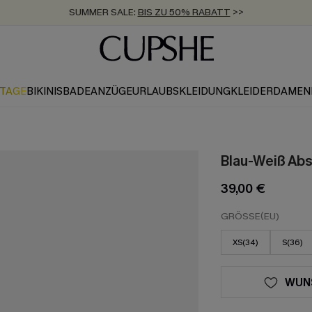
ZUM NEWSLETTER:
BIS ZU -20% EXTRA ERHALTEN
>>
KOSTENLOSER VERSAND AB 89 €
>>
KTAGE
BIKINIS
BADEANZÜGE
URLAUBSKLEIDUNG
KLEIDER
DAMEN
Blau-Weiß Abs
39,00 €
GRÖSSE(EU)
XS(34)
S(36)
WUN