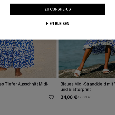
ZU CUPSHE-US
HIER BLEIBEN
es Tiefer Ausschnitt Midi-
Blaues Midi-Strandkleid mit 
und Blätterprint
34,00 €
42,00 €