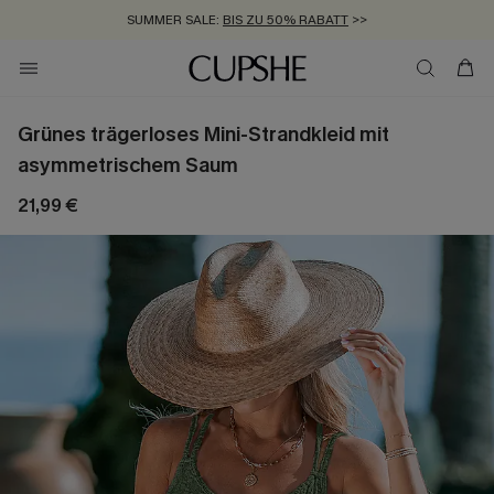
SUMMER SALE:
BIS ZU 50% RABATT
>>
ZUM NEWSLETTER:
KOSTENLOSER VERSAND AB 89 €
BIS ZU -20% EXTRA ERHALTEN
>>
>>
Grünes trägerloses Mini-Strandkleid mit
asymmetrischem Saum
21,99 €