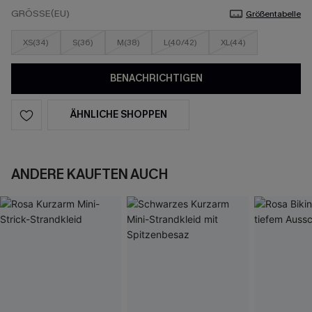
GRÖSSE(EU)
Größentabelle
XS(34)
S(36)
M(38)
L(40/42)
XL(44)
BENACHRICHTIGEN
ÄHNLICHE SHOPPEN
ANDERE KAUFTEN AUCH