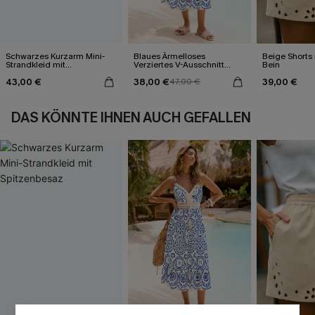
Schwarzes Kurzarm Mini-
Blaues Ärmelloses
Beige Shorts
Strandkleid mit
Verziertes V-Ausschnitt
Bein
Spitzenbesaz
Midi-Trägerkleid
43,00 €
38,00 €
39,00 €
47,00 €
DAS KÖNNTE IHNEN AUCH GEFALLEN