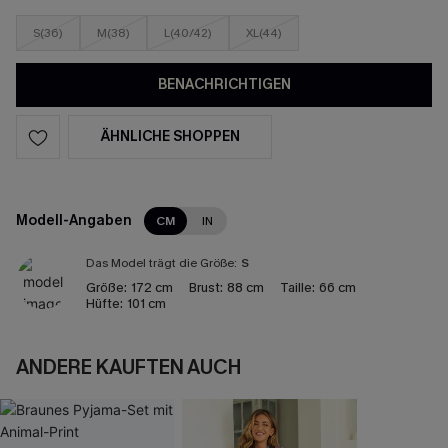
S(36)
M(38)
L(40/42)
XL(44)
BENACHRICHTIGEN
ÄHNLICHE SHOPPEN
Modell-Angaben
CM
IN
Das Model trägt die Größe:
S
Größe:
172 cm
Brust:
88 cm
Taille:
66 cm
Hüfte:
101 cm
ANDERE KAUFTEN AUCH