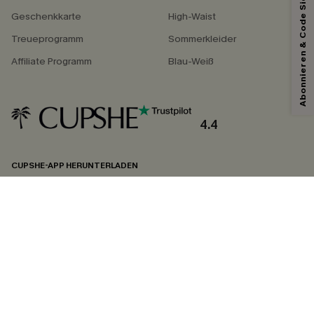
Abonnieren & Code Sichern
Geschenkkarte
High-Waist
Treueprogramm
Sommerkleider
Affiliate Programm
Blau-Weiß
4.4
CUPSHE-APP HERUNTERLADEN
FOLGEN SIE UNS AUF