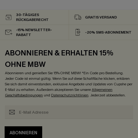
30-TÄGIGES
GRATIS VERSAND
RÜCKGABERECHT
-15% NEWSLETTER-
-20% SMS-ABONNEMENT
RABATT
ABONNIEREN & ERHALTEN 15%
OHNE MBW
Abonnieren und genießen Sie 15% OHNE MBW! *Ein Code pro Bestellung.
Jeder Code ist einmal gültig. Wenn Sie auf diese Schaltfläche klicken, erklären
Sie sich damit einverstanden, exklusive Angebote und Updates von Cupshe per
E-Mail zu erhalten. Außerdem akzeptieren Sie unsere
Allgemeinen
Geschäftsbedingungen
und
Datenschutzrichtlinien
. Jederzeit abbestellen.
ABONNIEREN