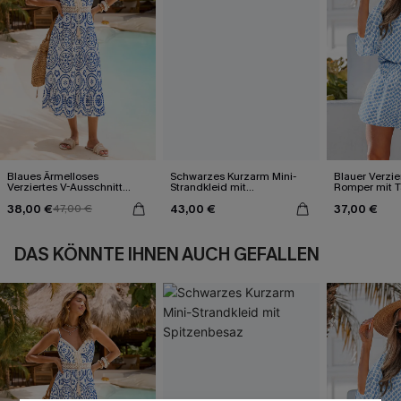
Blaues Ärmelloses
Schwarzes Kurzarm Mini-
Blauer Verzie
Verziertes V-Ausschnitt
Strandkleid mit
Romper mit T
Midi-Trägerkleid
Spitzenbesaz
Wickeloptik
38,00 €
43,00 €
37,00 €
47,00 €
DAS KÖNNTE IHNEN AUCH GEFALLEN