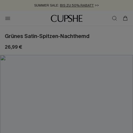
SUMMER SALE:
BIS ZU 50% RABATT
>>
ZUM NEWSLETTER:
KOSTENLOSER VERSAND AB 89 €
BIS ZU -20% EXTRA ERHALTEN
>>
>>
Grünes Satin-Spitzen-Nachthemd
26,99 €