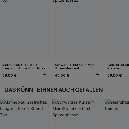
Marineblau Gestreiftes
Schwarzes Kurzarm Mini-
Gestreifter Ä
Langarm Strick-Strand-Top
Strandkleid mit
Romper
Spitzenbesaz
39,00 €
43,00 €
39,00 €
DAS KÖNNTE IHNEN AUCH GEFALLEN