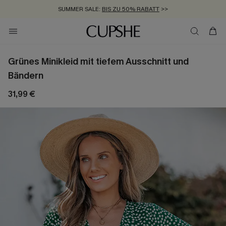
SUMMER SALE:
BIS ZU 50% RABATT
>>
ZUM NEWSLETTER:
KOSTENLOSER VERSAND AB 89 €
BIS ZU -20% EXTRA ERHALTEN
>>
>>
Grünes Minikleid mit tiefem Ausschnitt und
Bändern
31,99 €