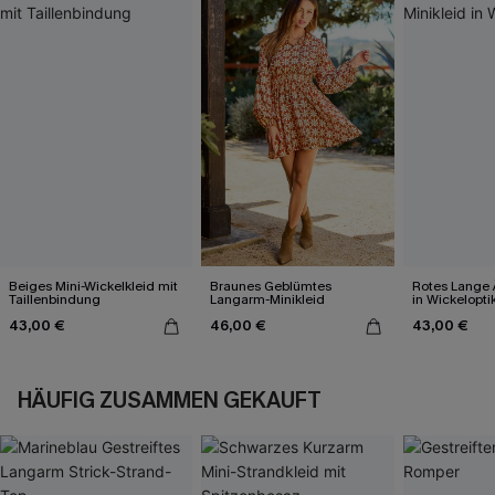
Beiges Mini-Wickelkleid mit
Braunes Geblümtes
Rotes Lange 
Taillenbindung
Langarm-Minikleid
in Wickelopti
43,00 €
46,00 €
43,00 €
HÄUFIG ZUSAMMEN GEKAUFT