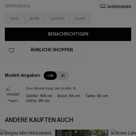
GRÖSSE(EU)
Größentabelle
S(36)
M(38)
L(40/42)
XL(44)
BENACHRICHTIGEN
ÄHNLICHE SHOPPEN
Modell-Angaben
CM
IN
Das Model trägt die Größe:
S
Größe:
168 cm
Brust:
86 cm
Taille:
66 cm
Hüfte:
86 cm
ANDERE KAUFTEN AUCH