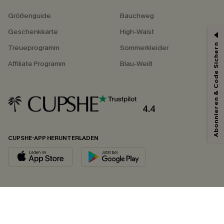
Größenguide
Bauchweg
Geschenkkarte
High-Waist
Abonnieren & Code Sichern
Treueprogramm
Sommerkleider
Affiliate Programm
Blau-Weiß
4.4
CUPSHE-APP HERUNTERLADEN
FOLGEN SIE UNS AUF