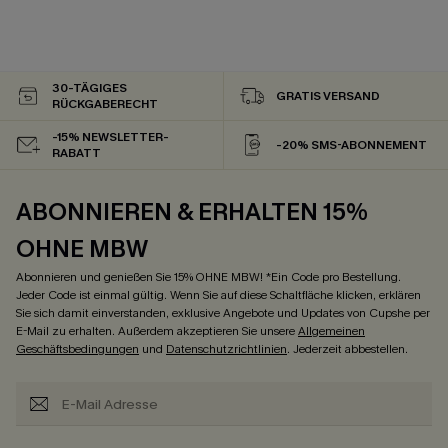
30-TÄGIGES
GRATIS VERSAND
RÜCKGABERECHT
-15% NEWSLETTER-
-20% SMS-ABONNEMENT
RABATT
ABONNIEREN & ERHALTEN 15%
OHNE MBW
Abonnieren und genießen Sie 15% OHNE MBW! *Ein Code pro Bestellung.
Jeder Code ist einmal gültig. Wenn Sie auf diese Schaltfläche klicken, erklären
Sie sich damit einverstanden, exklusive Angebote und Updates von Cupshe per
E-Mail zu erhalten. Außerdem akzeptieren Sie unsere
Allgemeinen
Geschäftsbedingungen
und
Datenschutzrichtlinien
. Jederzeit abbestellen.