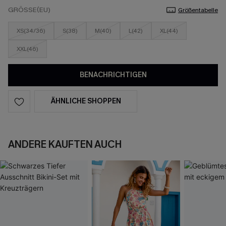
GRÖSSE(EU)
Größentabelle
XS(34/36)
S(38)
M(40)
L(42)
XL(44)
XXL(46)
BENACHRICHTIGEN
ÄHNLICHE SHOPPEN
ANDERE KAUFTEN AUCH