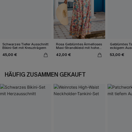
Schwarzes Tiefer Ausschnitt
Rosa Geblümtes Ärmelloses
Geblümtes Ta
Bikini-Set mit Kreuzträgern
Maxi-Strandkleid mit hohem
eckigem Auss
Ausschnitt
45,00 €
42,00 €
53,00 €
HÄUFIG ZUSAMMEN GEKAUFT