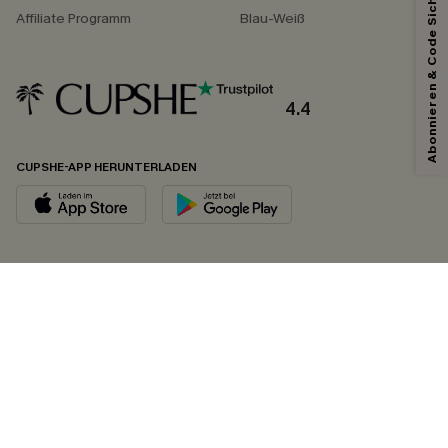
Abonnieren & Code Sichern
Affiliate Programm
Blau-Weiß
4.4
CUPSHE-APP HERUNTERLADEN
FOLGEN SIE UNS AUF
©2026 CUPSHE DEUTSCHLAND
Datenschutz
&
AGB
&
Zugänglichkeitserklärung