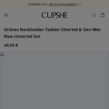
SUMMER SALE:
BIS ZU 50% RABATT
>>
ZUM NEWSLETTER:
KOSTENLOSER VERSAND AB 89 €
BIS ZU -20% EXTRA ERHALTEN
>>
>>
Grünes Neckholder-Tankini-Oberteil & Geo Mid-
Rise-Unterteil Set
48,99 €