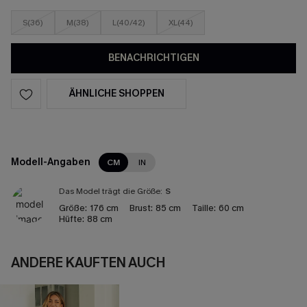
S(36)
M(38)
L(40/42)
XL(44)
BENACHRICHTIGEN
ÄHNLICHE SHOPPEN
Modell-Angaben
CM
IN
Das Model trägt die Größe:
S
Größe:
176 cm
Brust:
85 cm
Taille:
60 cm
Hüfte:
88 cm
ANDERE KAUFTEN AUCH