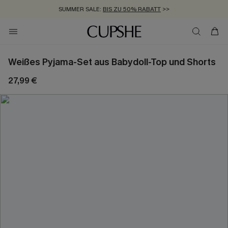
SUMMER SALE:
BIS ZU 50% RABATT
>>
ZUM NEWSLETTER:
KOSTENLOSER VERSAND AB 89 €
BIS ZU -20% EXTRA ERHALTEN
>>
>>
Weißes Pyjama-Set aus Babydoll-Top und Shorts
27,99 €