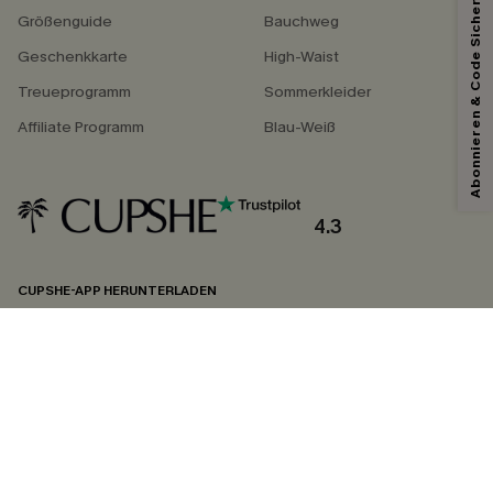
Abonnieren & Code Sichern
Größenguide
Bauchweg
Geschenkkarte
High-Waist
Treueprogramm
Sommerkleider
Affiliate Programm
Blau-Weiß
4.3
CUPSHE-APP HERUNTERLADEN
FOLGEN SIE UNS AUF