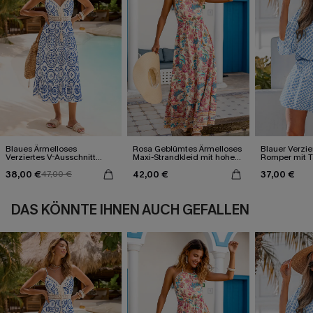
Blaues Ärmelloses
Rosa Geblümtes Ärmelloses
Blauer Verzie
Verziertes V-Ausschnitt
Maxi-Strandkleid mit hohem
Romper mit T
Midi-Trägerkleid
Ausschnitt
Wickeloptik
38,00 €
42,00 €
37,00 €
47,00 €
DAS KÖNNTE IHNEN AUCH GEFALLEN