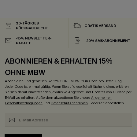
30-TÄGIGES
GRATIS VERSAND
RÜCKGABERECHT
-15% NEWSLETTER-
-20% SMS-ABONNEMENT
RABATT
ABONNIEREN & ERHALTEN 15%
OHNE MBW
Abonnieren und genießen Sie 15% OHNE MBW! *Ein Code pro Bestellung.
Jeder Code ist einmal gültig. Wenn Sie auf diese Schaltfläche klicken, erklären
Sie sich damit einverstanden, exklusive Angebote und Updates von Cupshe per
E-Mail zu erhalten. Außerdem akzeptieren Sie unsere
Allgemeinen
Geschäftsbedingungen
und
Datenschutzrichtlinien
. Jederzeit abbestellen.