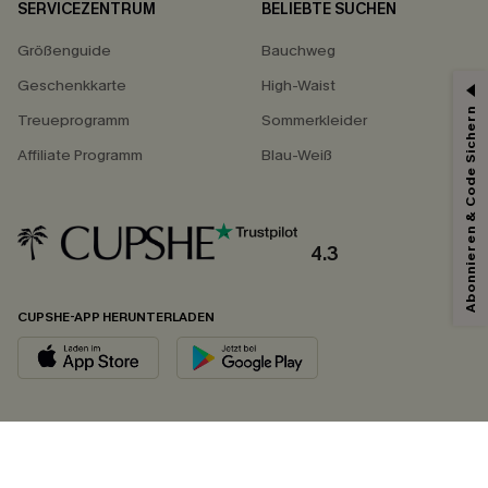
SERVICEZENTRUM
BELIEBTE SUCHEN
Größenguide
Bauchweg
Geschenkkarte
High-Waist
Abonnieren & Code Sichern
Treueprogramm
Sommerkleider
Affiliate Programm
Blau-Weiß
4.3
CUPSHE-APP HERUNTERLADEN
FOLGEN SIE UNS AUF