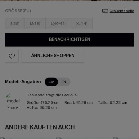
GRÖSSE(EU)
Größentabelle
S(36)
M(38)
L(40/42)
XL(44)
BENACHRICHTIGEN
ÄHNLICHE SHOPPEN
Modell-Angaben
CM
IN
Das Model trägt die Größe:
S
Größe:
175.26 cm
Brust:
81.28 cm
Taille:
62.23 cm
Hüfte:
86.36 cm
ANDERE KAUFTEN AUCH