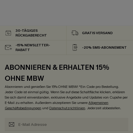
30-TÄGIGES
GRATIS VERSAND
RÜCKGABERECHT
-15% NEWSLETTER-
-20% SMS-ABONNEMENT
RABATT
ABONNIEREN & ERHALTEN 15%
OHNE MBW
Abonnieren und genießen Sie 15% OHNE MBW! *Ein Code pro Bestellung.
Jeder Code ist einmal gültig. Wenn Sie auf diese Schaltfläche klicken, erklären
Sie sich damit einverstanden, exklusive Angebote und Updates von Cupshe per
E-Mail zu erhalten. Außerdem akzeptieren Sie unsere
Allgemeinen
Geschäftsbedingungen
und
Datenschutzrichtlinien
. Jederzeit abbestellen.