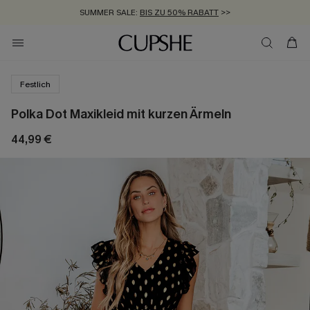
SUMMER SALE:
BIS ZU 50% RABATT
>>
ZUM NEWSLETTER:
KOSTENLOSER VERSAND AB 89 €
BIS ZU -20% EXTRA ERHALTEN
>>
>>
Festlich
Polka Dot Maxikleid mit kurzen Ärmeln
44,99 €