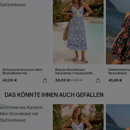
Schwarzes Kurzarm Mini-
Blaues Ärmelloses
Geblümtes luf
Strandkleid mit
Verziertes V-Ausschnitt
Strandkleid
Spitzenbesaz
Midi-Trägerkleid
43,00 €
38,00 €
45,99 €
47,00 €
DAS KÖNNTE IHNEN AUCH GEFALLEN