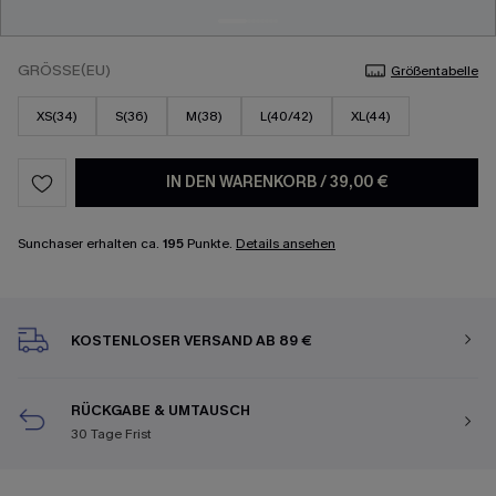
GRÖSSE(EU)
Größentabelle
XS(34)
S(36)
M(38)
L(40/42)
XL(44)
IN DEN WARENKORB
/
39,00 €
Sunchaser erhalten ca.
195
Punkte.
Details ansehen
KOSTENLOSER VERSAND AB 89 €
RÜCKGABE & UMTAUSCH
30 Tage Frist