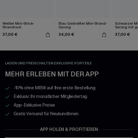
Weißer Mini-Strick-
Blau Gestreifter Mini-Strand-
Schwarzer Mi
Strandrock
Sarong
Sarong mit ge
37,00 €
34,00 €
37,00 €
LADEN UND FREISCHALTEN EXKLUSIVE VORTEILE
MEHR ERLEBEN MIT DER APP
-10% ohne MBW auf Ihre erste Bestellung
Exklusiv: Ihr monatlicher Mitgliedertag
App-Exklusive Preise
Gratis Versand für NeukundInnen
APP HOLEN & PROFITIEREN