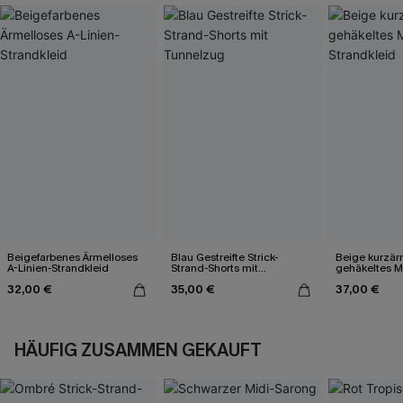
Beigefarbenes Ärmelloses
Blau Gestreifte Strick-
Beige kurzär
A-Linien-Strandkleid
Strand-Shorts mit
gehäkeltes Mi
Tunnelzug
32,00 €
35,00 €
37,00 €
HÄUFIG ZUSAMMEN GEKAUFT