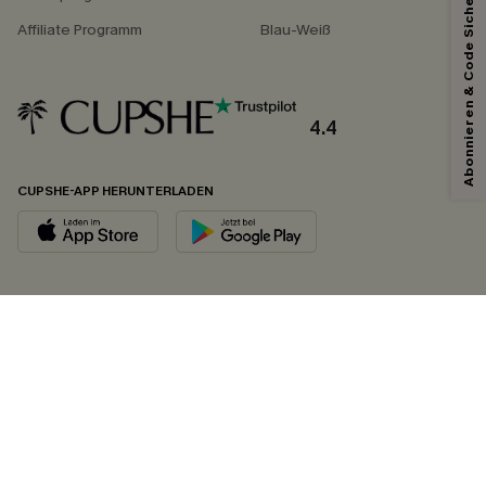
Abonnieren & Code Sichern
Affiliate Programm
Blau-Weiß
4.4
CUPSHE-APP HERUNTERLADEN
FOLGEN SIE UNS AUF
©2026 CUPSHE DEUTSCHLAND