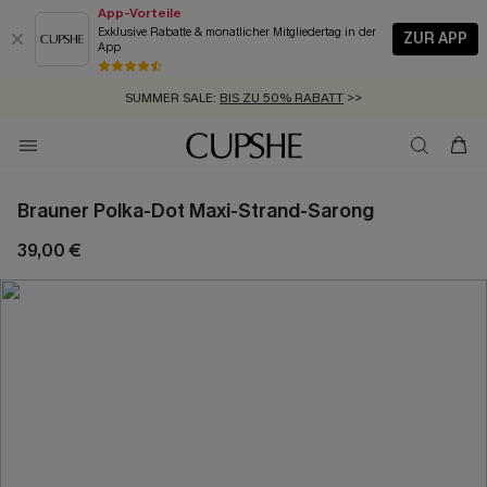
App-Vorteile
Exklusive Rabatte & monatlicher Mitgliedertag in der
ZUR APP
App
GRATIS MASSBAND MIT JEDEM SCHNELLVERSAND-ARTIKEL >>
SUMMER SALE:
BIS ZU 50% RABATT
>>
ZUM NEWSLETTER:
KOSTENLOSER VERSAND AB 89 €
BIS ZU -20% EXTRA ERHALTEN
>>
>>
Brauner Polka-Dot Maxi-Strand-Sarong
39,00 €