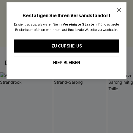
Seien Sie der Erste, der bewertet
Bestätigen Sie Ihren Versandstandort
300 Punkte für Ihre Bewertung!
Es sieht so aus, als wären Sie in
Vereinigte Staaten
.
Für das beste
Erlebnis empfehlen wir Ihnen, auf Ihre lokale Website zu wechseln.
BEWERTEN
ZU CUPSHE-US
DAS KÖNNTE IHNEN AUCH GEFALLEN
HIER BLEIBEN