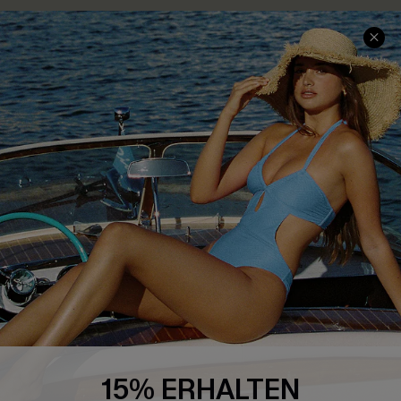
Größenguide
Bauchweg
Geschenkkarte
High-Waist
Treueprogramm
Sommerkleider
Affiliate Programm
Blau-Weiß
4.4
CUPSHE-APP HERUNTERLADEN
FOLGEN SIE UNS AUF
15% ERHALTEN