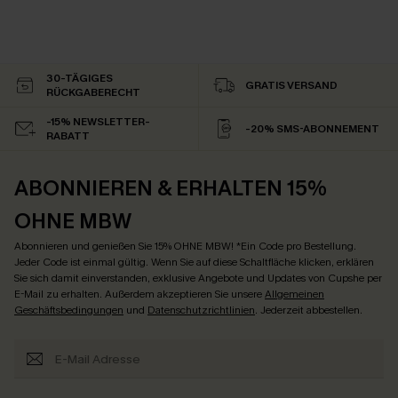
30-TÄGIGES
GRATIS VERSAND
RÜCKGABERECHT
-15% NEWSLETTER-
-20% SMS-ABONNEMENT
RABATT
ABONNIEREN & ERHALTEN 15%
OHNE MBW
Abonnieren und genießen Sie 15% OHNE MBW! *Ein Code pro Bestellung.
Jeder Code ist einmal gültig. Wenn Sie auf diese Schaltfläche klicken, erklären
Sie sich damit einverstanden, exklusive Angebote und Updates von Cupshe per
E-Mail zu erhalten. Außerdem akzeptieren Sie unsere
Allgemeinen
Geschäftsbedingungen
und
Datenschutzrichtlinien
. Jederzeit abbestellen.