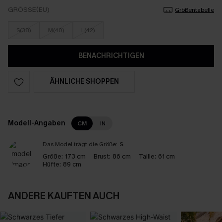
GRÖSSE(EU)
Größentabelle
S(38)
M(40)
L(42)
BENACHRICHTIGEN
ÄHNLICHE SHOPPEN
Modell-Angaben
CM
IN
Das Model trägt die Größe:
S
Größe:
173 cm
Brust:
86 cm
Taille:
61 cm
Hüfte:
89 cm
ANDERE KAUFTEN AUCH