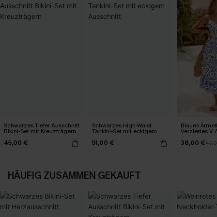
Schwarzes Tiefer Ausschnitt
Schwarzes High-Waist
Blaues Ärmel
Bikini-Set mit Kreuzträgern
Tankini-Set mit eckigem
Verziertes V-
Ausschnitt
Midi-Trägerkl
45,00 €
51,00 €
38,00 €
47,
HÄUFIG ZUSAMMEN GEKAUFT