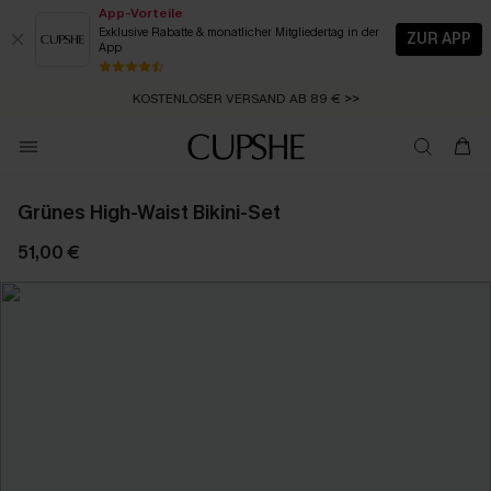
App-Vorteile
Exklusive Rabatte & monatlicher Mitgliedertag in der
ZUR APP
App
GRATIS MASSBAND MIT JEDEM SCHNELLVERSAND-ARTIKEL >>
ZUM NEWSLETTER:
SUMMER SALE:
BIS ZU -20% EXTRA ERHALTEN
BIS ZU 50% RABATT
>>
>>
KOSTENLOSER VERSAND AB 89 €
>>
Grünes High-Waist Bikini-Set
51,00 €