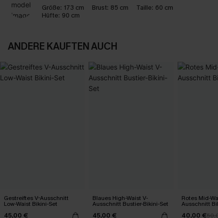
Größe:
173 cm
Brust:
85 cm
Taille:
60 cm
Hüfte:
90 cm
ANDERE KAUFTEN AUCH
Gestreiftes V-Ausschnitt
Blaues High-Waist V-
Rotes Mid-Wa
Low-Waist Bikini-Set
Ausschnitt Bustier-Bikini-Set
Ausschnitt Bi
45,00 €
45,00 €
40,00 €
50,