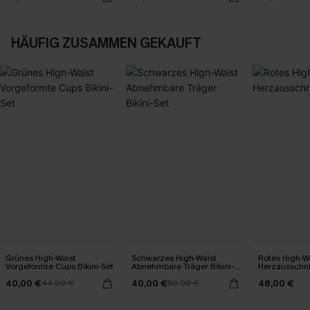
HÄUFIG ZUSAMMEN GEKAUFT
Grünes High-Waist
Schwarzes High-Waist
Rotes High-W
Vorgeformte Cups Bikini-Set
Abnehmbare Träger Bikini-
Herzausschnit
Set
40,00 €
40,00 €
48,00 €
44,00 €
50,00 €