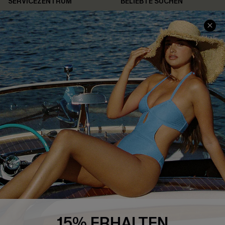
SERVICEZENTRUM
BELIEBTE SUCHEN
Größenguide
Bauchweg
Geschenkkarte
High-Waist
Treueprogramm
Sommerkleider
Affiliate Programm
Blau-Weiß
4.4
CUPSHE-APP HERUNTERLADEN
FOLGEN SIE UNS AUF
15% ERHALTEN