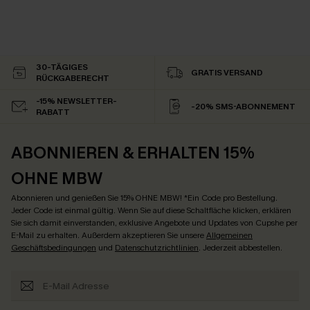
30-TÄGIGES
GRATIS VERSAND
RÜCKGABERECHT
-15% NEWSLETTER-
-20% SMS-ABONNEMENT
RABATT
ABONNIEREN & ERHALTEN 15%
OHNE MBW
Abonnieren und genießen Sie 15% OHNE MBW! *Ein Code pro Bestellung.
Jeder Code ist einmal gültig. Wenn Sie auf diese Schaltfläche klicken, erklären
Sie sich damit einverstanden, exklusive Angebote und Updates von Cupshe per
E-Mail zu erhalten. Außerdem akzeptieren Sie unsere
Allgemeinen
Geschäftsbedingungen
und
Datenschutzrichtlinien
. Jederzeit abbestellen.