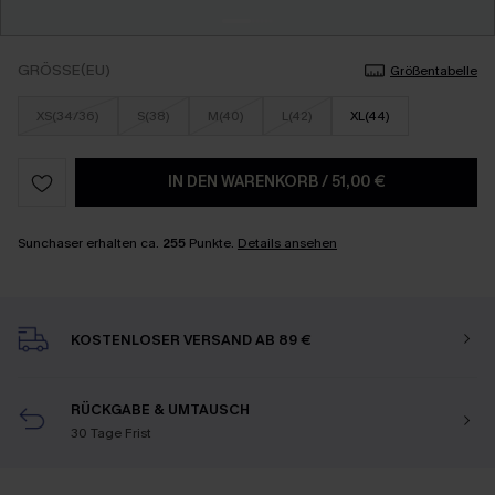
GRÖSSE(EU)
Größentabelle
XS(34/36)
S(38)
M(40)
L(42)
XL(44)
IN DEN WARENKORB
/
51,00 €
Sunchaser erhalten ca.
255
Punkte.
Details ansehen
KOSTENLOSER VERSAND AB 89 €
RÜCKGABE & UMTAUSCH
30 Tage Frist