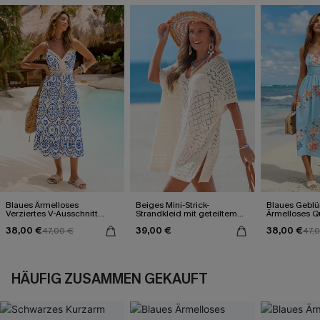
Blaues Ärmelloses
Beiges Mini-Strick-
Blaues Gebl
Verziertes V-Ausschnitt
Strandkleid mit geteiltem
Ärmelloses Q
Midi-Trägerkleid
Saum
Ausschnitt Ma
38,00 €
39,00 €
38,00 €
47,00 €
47,
HÄUFIG ZUSAMMEN GEKAUFT