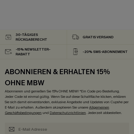
30-TÄGIGES
GRATIS VERSAND
RÜCKGABERECHT
-15% NEWSLETTER-
-20% SMS-ABONNEMENT
RABATT
ABONNIEREN & ERHALTEN 15%
OHNE MBW
Abonnieren und genießen Sie 15% OHNE MBW! *Ein Code pro Bestellung.
Jeder Code ist einmal gültig. Wenn Sie auf diese Schaltfläche klicken, erklären
Sie sich damit einverstanden, exklusive Angebote und Updates von Cupshe per
E-Mail zu erhalten. Außerdem akzeptieren Sie unsere
Allgemeinen
Geschäftsbedingungen
und
Datenschutzrichtlinien
. Jederzeit abbestellen.