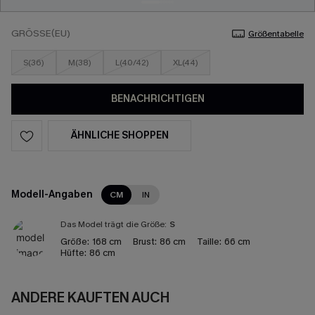
GRÖSSE(EU)
Größentabelle
S(36)
M(38)
L(40/42)
XL(44)
BENACHRICHTIGEN
ÄHNLICHE SHOPPEN
Modell-Angaben
CM
IN
Das Model trägt die Größe:
S
Größe:
168 cm
Brust:
86 cm
Taille:
66 cm
Hüfte:
86 cm
ANDERE KAUFTEN AUCH