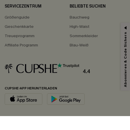
SERVICEZENTRUM
BELIEBTE SUCHEN
Größenguide
Bauchweg
Geschenkkarte
High-Waist
Abonnieren & Code Sichern
Treueprogramm
Sommerkleider
Affiliate Programm
Blau-Weiß
4.4
CUPSHE-APP HERUNTERLADEN
FOLGEN SIE UNS AUF