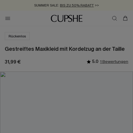
SUMMER SALE:
BIS ZU 50% RABATT
>>
ZUM NEWSLETTER:
KOSTENLOSER VERSAND AB 89 €
BIS ZU -20% EXTRA ERHALTEN
>>
>>
Rückenlos
Gestreiftes Maxikleid mit Kordelzug an der Taille
31,99 €
5.0
1 Bewertungen