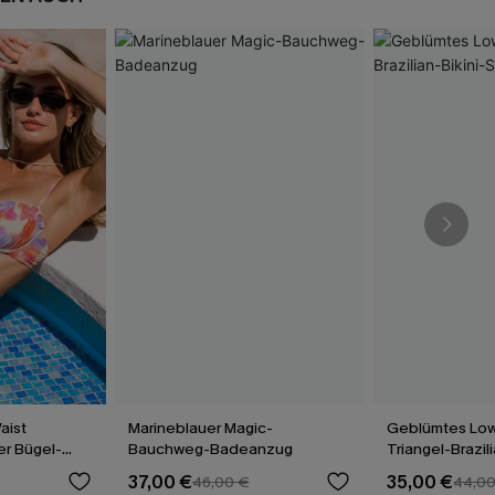
aist
Marineblauer Magic-
Geblümtes Low
r Bügel-
Bauchweg-Badeanzug
Triangel-Brazil
37,00 €
35,00 €
46,00 €
44,0