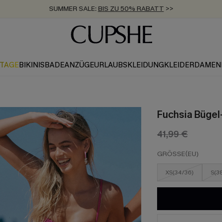
SUMMER SALE:
BIS ZU 50% RABATT
>>
ZUM NEWSLETTER:
KOSTENLOSER VERSAND AB 89 €
BIS ZU -20% EXTRA ERHALTEN
>>
>>
KTAGE
BIKINIS
BADEANZÜGE
URLAUBSKLEIDUNG
KLEIDER
DAMEN
Fuchsia Bügel
41,99 €
GRÖSSE(EU)
XS(34/36)
S(3