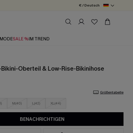
€ / Deutsch
MODE
SALE %
IM TREND
-Bikini-Oberteil & Low-Rise-Bikinihose
Größentabelle
8)
M(40)
L(42)
XL(44)
BENACHRICHTIGEN