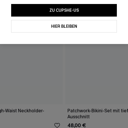
ZU CUPSHE-US
HIER BLEIBEN
gh-Waist Neckholder-
Patchwork-Bikini-Set mit ti
Ausschnitt
48,00 €