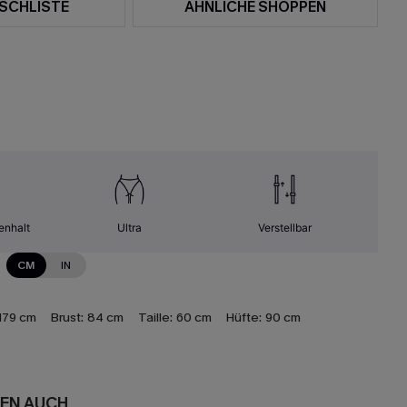
SCHLISTE
ÄHNLICHE SHOPPEN
enhalt
Ultra
Verstellbar
CM
IN
179 cm
Brust:
84 cm
Taille:
60 cm
Hüfte:
90 cm
EN AUCH