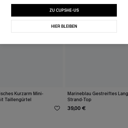
ZU CUPSHE-US
HIER BLEIBEN
isches Kurzarm Mini-
Marineblau Gestreiftes Lang
it Taillengürtel
Strand-Top
39,00 €