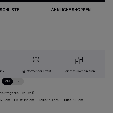
SCHLISTE
ÄHNLICHE SHOPPEN
uck
Figurformender Effekt
Leicht zu kombinieren
CM
IN
el trägt die Größe:
S
173 cm
Brust:
85 cm
Taille:
60 cm
Hüfte:
90 cm