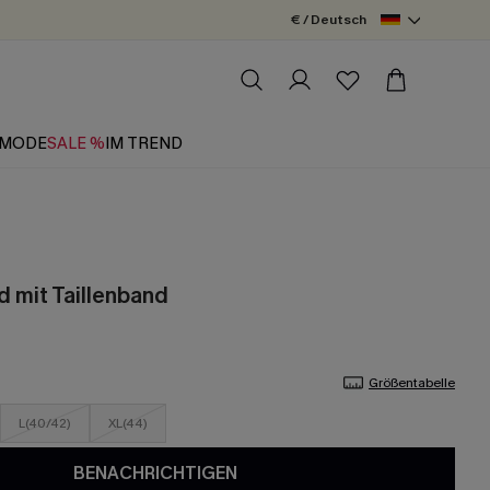
€ / Deutsch
MODE
SALE %
IM TREND
d mit Taillenband
Größentabelle
L(40/42)
XL(44)
BENACHRICHTIGEN