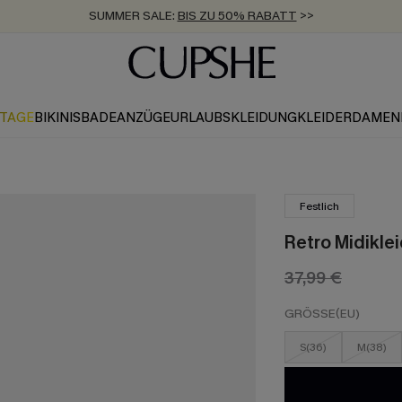
SUMMER SALE:
BIS ZU 50% RABATT
>>
ZUM NEWSLETTER:
KOSTENLOSER VERSAND AB 89 €
BIS ZU -20% EXTRA ERHALTEN
>>
>>
KTAGE
BIKINIS
BADEANZÜGE
URLAUBSKLEIDUNG
KLEIDER
DAMEN
Festlich
Retro Midiklei
37,99 €
GRÖSSE(EU)
S(36)
M(38)