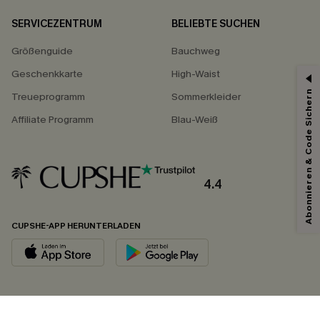
SERVICEZENTRUM
BELIEBTE SUCHEN
Größenguide
Bauchweg
Geschenkkarte
High-Waist
Abonnieren & Code Sichern
Treueprogramm
Sommerkleider
Affiliate Programm
Blau-Weiß
4.4
CUPSHE-APP HERUNTERLADEN
FOLGEN SIE UNS AUF