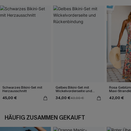
Schwarzes Bikini-Set mit
Gelbes Bikini-Set mit
Rosa Geblümt
Herzausschnitt
Wickelvorderseite und
Maxi-Strandk
Rückenbindung
Ausschnitt
45,00 €
34,00 €
42,00 €
43,00 €
HÄUFIG ZUSAMMEN GEKAUFT