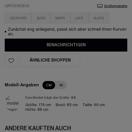
GRÖSSE(EU)
Größentabelle
XS(34/36)
S(38)
M(40)
L(42)
XL(44)
Zunächst eng anliegend, passt sich aber schnell Ihren Kurven
an.
BENACHRICHTIGEN
ÄHNLICHE SHOPPEN
Modell-Angaben
CM
IN
Das Model trägt die Größe:
XS
Größe:
176 cm
Brust:
85 cm
Taille:
60 cm
Hüfte:
88 cm
ANDERE KAUFTEN AUCH