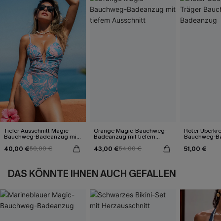
Tiefer Ausschnitt Magic-
Orange Magic-Bauchweg-
Roter Überkr
Bauchweg-Badeanzug mit
Badeanzug mit tiefem
Bauchweg-B
Blätterprint
Ausschnitt
40,00 €
43,00 €
51,00 €
50,00 €
54,00 €
DAS KÖNNTE IHNEN AUCH GEFALLEN