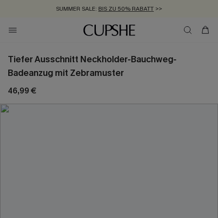
SUMMER SALE:
BIS ZU 50% RABATT
>>
ZUM NEWSLETTER:
KOSTENLOSER VERSAND AB 89 €
BIS ZU -20% EXTRA ERHALTEN
>>
>>
Tiefer Ausschnitt Neckholder-Bauchweg-
Badeanzug mit Zebramuster
46,99 €