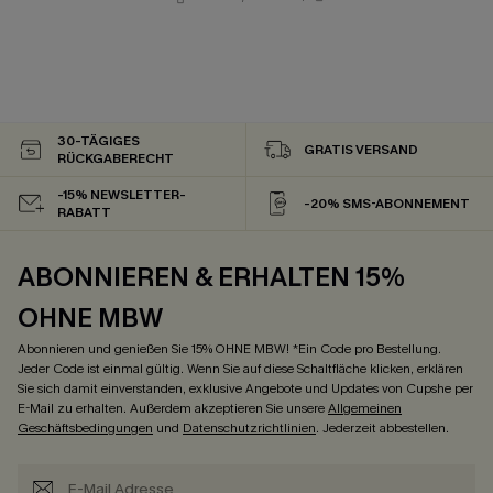
30-TÄGIGES
GRATIS VERSAND
RÜCKGABERECHT
-15% NEWSLETTER-
-20% SMS-ABONNEMENT
RABATT
ABONNIEREN & ERHALTEN 15%
OHNE MBW
Abonnieren und genießen Sie 15% OHNE MBW! *Ein Code pro Bestellung.
Jeder Code ist einmal gültig. Wenn Sie auf diese Schaltfläche klicken, erklären
Sie sich damit einverstanden, exklusive Angebote und Updates von Cupshe per
E-Mail zu erhalten. Außerdem akzeptieren Sie unsere
Allgemeinen
Geschäftsbedingungen
und
Datenschutzrichtlinien
. Jederzeit abbestellen.