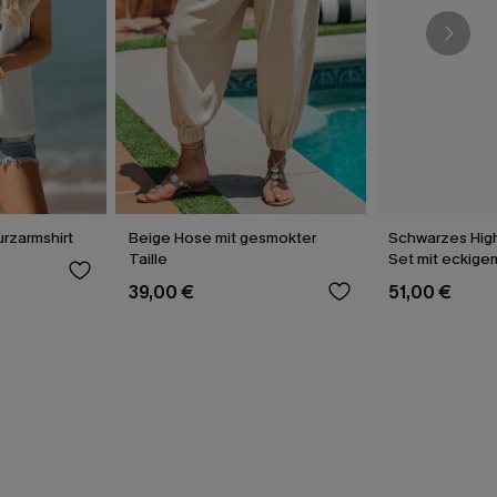
rzarmshirt
Beige Hose mit gesmokter
Schwarzes High
Taille
Set mit eckige
39,00 €
51,00 €