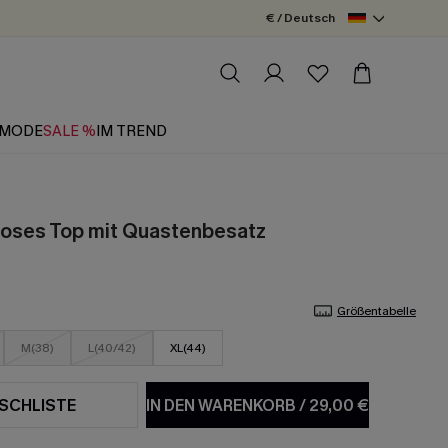
€ / Deutsch
MODE
SALE %
IM TREND
loses Top mit Quastenbesatz
Größentabelle
M(38)
L(40/42)
XL(44)
SCHLISTE
IN DEN WARENKORB
/
29,00 €