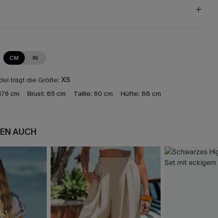
CM
IN
el trägt die Größe:
XS
176 cm
Brust:
85 cm
Taille:
60 cm
Hüfte:
88 cm
EN AUCH