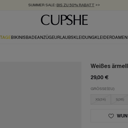
SUMMER SALE:
BIS ZU 50% RABATT
>>
ZUM NEWSLETTER:
KOSTENLOSER VERSAND AB 89 €
BIS ZU -20% EXTRA ERHALTEN
>>
>>
KTAGE
BIKINIS
BADEANZÜGE
URLAUBSKLEIDUNG
KLEIDER
DAMEN
Weißes ärmel
29,00 €
GRÖSSE(EU)
XS(34)
S(36)
WUN