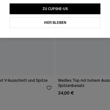
ZU CUPSHE-US
HIER BLEIBEN
t V-Ausschnitt und Spitze
Weißes Top mit hohem Auss
Spitzenbesatz
34,00 €