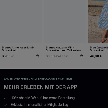
Blaues Ärmelloses Mini-
Blaues Kurzarm Mini-
Blau Gestreif
Blusenkleid
Blusenkleid mit Taillenband
Blusenkleid
aus Baumwolle
35,00 €
33,00 €
46,00 €
41,00 €
LADEN UND FREISCHALTEN EXKLUSIVE VORTEILE
MEHR ERLEBEN MIT DER APP
-10% ohne MBW auf Ihre erste Bestellung
Exklusiv: Ihr monatlicher Mitgliedertag