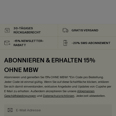
30-TÄGIGES
GRATIS VERSAND
RÜCKGABERECHT
-15% NEWSLETTER-
-20% SMS-ABONNEMENT
RABATT
ABONNIEREN & ERHALTEN 15%
OHNE MBW
Abonnieren und genießen Sie 15% OHNE MBW! *Ein Code pro Bestellung.
Jeder Code ist einmal gültig. Wenn Sie auf diese Schaltfläche klicken, erklären
Sie sich damit einverstanden, exklusive Angebote und Updates von Cupshe per
E-Mail zu erhalten. Außerdem akzeptieren Sie unsere
Allgemeinen
Geschäftsbedingungen
und
Datenschutzrichtlinien
. Jederzeit abbestellen.