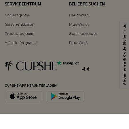
SERVICEZENTRUM
BELIEBTE SUCHEN
Größenguide
Bauchweg
Geschenkkarte
High-Waist
Abonnieren & Code Sichern
Treueprogramm
Sommerkleider
Affiliate Programm
Blau-Weiß
4.4
CUPSHE-APP HERUNTERLADEN
FOLGEN SIE UNS AUF