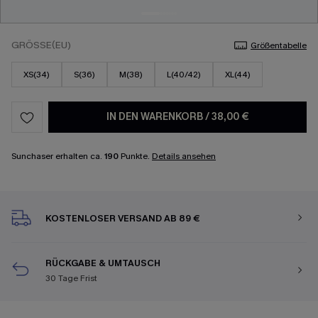
GRÖSSE(EU)
Größentabelle
XS(34)
S(36)
M(38)
L(40/42)
XL(44)
IN DEN WARENKORB
/
38,00 €
Sunchaser erhalten ca.
190
Punkte.
Details ansehen
KOSTENLOSER VERSAND AB 89 €
RÜCKGABE & UMTAUSCH
30 Tage Frist