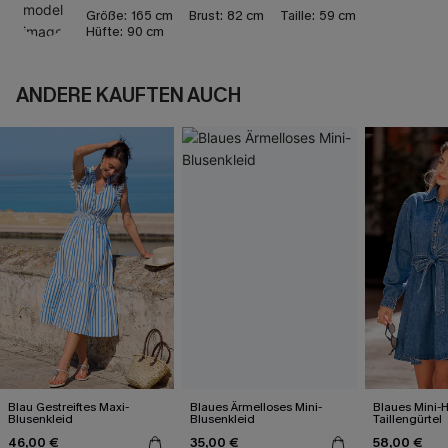
Größe:
165 cm
Brust:
82 cm
Taille:
59 cm
Hüfte:
90 cm
ANDERE KAUFTEN AUCH
Blau Gestreiftes Maxi-
Blaues Ärmelloses Mini-
Blaues Mini-
Blusenkleid
Blusenkleid
Taillengürtel
46,00 €
35,00 €
58,00 €