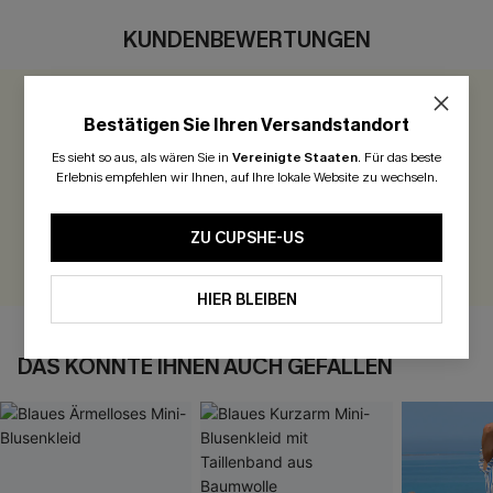
KUNDENBEWERTUNGEN
0.0
Bestätigen Sie Ihren Versandstandort
Es sieht so aus, als wären Sie in
Vereinigte Staaten
.
Für das beste
Seien Sie der Erste, der bewertet
Erlebnis empfehlen wir Ihnen, auf Ihre lokale Website zu wechseln.
300 Punkte für Ihre Bewertung!
ZU CUPSHE-US
BEWERTEN
HIER BLEIBEN
DAS KÖNNTE IHNEN AUCH GEFALLEN