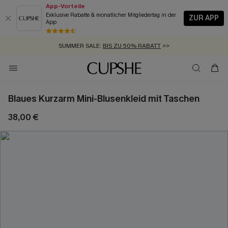
App-Vorteile
Exklusive Rabatte & monatlicher Mitgliedertag in der
ZUR APP
App
GRATIS MASSBAND MIT JEDEM SCHNELLVERSAND-ARTIKEL >>
SUMMER SALE:
BIS ZU 50% RABATT
>>
ZUM NEWSLETTER:
KOSTENLOSER VERSAND AB 89 €
BIS ZU -20% EXTRA ERHALTEN
>>
>>
Blaues Kurzarm Mini-Blusenkleid mit Taschen
38,00 €