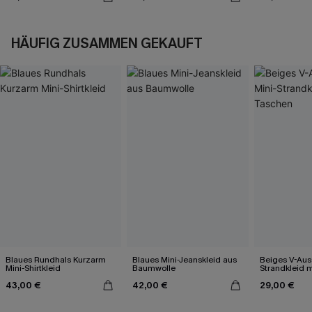
HÄUFIG ZUSAMMEN GEKAUFT
Blaues Rundhals Kurzarm
Blaues Mini-Jeanskleid aus
Beiges V-Auss
Mini-Shirtkleid
Baumwolle
Strandkleid 
43,00 €
42,00 €
29,00 €