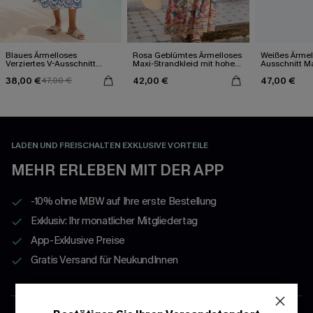
Blaues Ärmelloses
Rosa Geblümtes Ärmelloses
Weißes Ärmel
Verziertes V-Ausschnitt
Maxi-Strandkleid mit hohem
Ausschnitt Ma
Midi-Trägerkleid
Ausschnitt
38,00 €
42,00 €
47,00 €
47,00 €
LADEN UND FREISCHALTEN EXKLUSIVE VORTEILE
MEHR ERLEBEN MIT DER APP
-10% ohne MBW auf Ihre erste Bestellung
Exklusiv: Ihr monatlicher Mitgliedertag
App-Exklusive Preise
Gratis Versand für NeukundInnen
APP HOLEN & PROFITIEREN