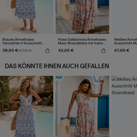
Blaues Ärmelloses
Rosa Geblümtes Ärmelloses
Weißes Ärmel
Verziertes V-Ausschnitt
Maxi-Strandkleid mit hohem
Ausschnitt Ma
Midi-Trägerkleid
Ausschnitt
38,00 €
42,00 €
47,00 €
47,00 €
DAS KÖNNTE IHNEN AUCH GEFALLEN