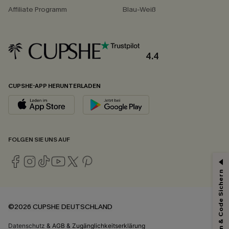
Affiliate Programm
Blau-Weiß
4.4
CUPSHE-APP HERUNTERLADEN
FOLGEN SIE UNS AUF
15% ERHALTEN
Abonnieren & Code Sichern
15% ohne MBW für E-Mail-Abonnenten.
*Ein Code pro Bestellung. Jeder Code ist einmal gültig.
©2026 CUPSHE DEUTSCHLAND
Datenschutz
&
AGB
&
Zugänglichkeitserklärung