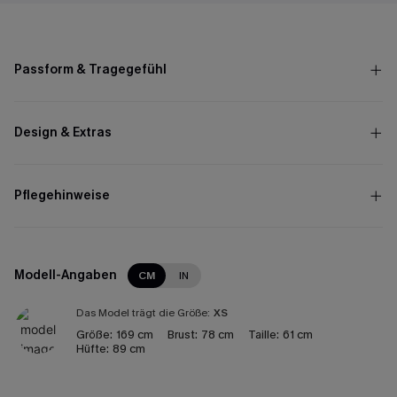
Passform & Tragegefühl
Design & Extras
Pflegehinweise
Modell-Angaben
CM
IN
Das Model trägt die Größe:
XS
Größe:
169 cm
Brust:
78 cm
Taille:
61 cm
Hüfte:
89 cm