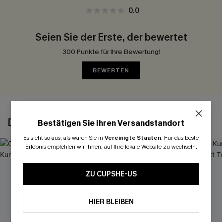
0.0
Seien Sie der Erste, der bewertet
300 Punkte für Ihre Bewertung!
BEWERTEN
DAS KÖNNTE IHNEN AUCH GEFALLEN
Bestätigen Sie Ihren Versandstandort
Es sieht so aus, als wären Sie in
Vereinigte Staaten
.
Für das beste
Erlebnis empfehlen wir Ihnen, auf Ihre lokale Website zu wechseln.
ZU CUPSHE-US
HIER BLEIBEN