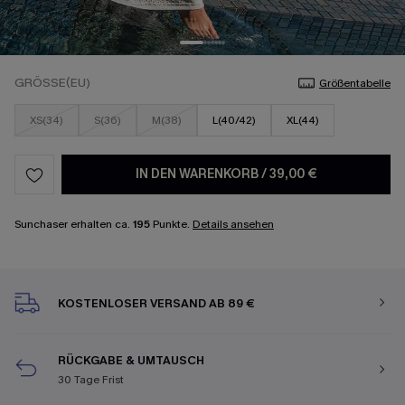
GRÖSSE(EU)
Größentabelle
XS(34)
S(36)
M(38)
L(40/42)
XL(44)
IN DEN WARENKORB
/
39,00 €
Sunchaser erhalten ca.
195
Punkte.
Details ansehen
KOSTENLOSER VERSAND AB 89 €
RÜCKGABE & UMTAUSCH
30 Tage Frist