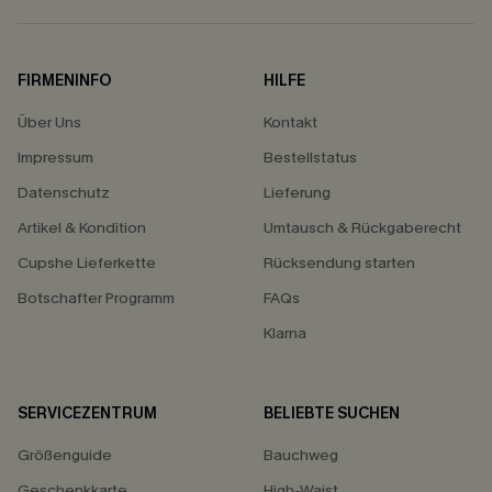
FIRMENINFO
HILFE
Über Uns
Kontakt
Impressum
Bestellstatus
Datenschutz
Lieferung
Artikel & Kondition
Umtausch & Rückgaberecht
Cupshe Lieferkette
Rücksendung starten
Botschafter Programm
FAQs
Klarna
SERVICEZENTRUM
BELIEBTE SUCHEN
Größenguide
Bauchweg
Geschenkkarte
High-Waist