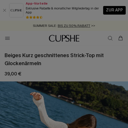
App-Vorteile
Exklusive Rabatte & monatlicher Mitgliedertag in der
ZUR APP
App
GRATIS MASSBAND MIT JEDEM SCHNELLVERSAND-ARTIKEL >>
SUMMER SALE:
BIS ZU 50% RABATT
>>
ZUM NEWSLETTER:
BIS ZU -20% EXTRA ERHALTEN
>>
KOSTENLOSER VERSAND AB 89 €
>>
Beiges Kurz geschnittenes Strick-Top mit
Glockenärmeln
39,00 €