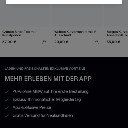
Grünes Strick-Top mit
Weißes Kurzarmshirt mit V-
Beiges Kurza
Kunstperlen
Ausschnitt
Ausschnitt T
37,00 €
29,00 €
35,00 €
LADEN UND FREISCHALTEN EXKLUSIVE VORTEILE
MEHR ERLEBEN MIT DER APP
-10% ohne MBW auf Ihre erste Bestellung
Exklusiv: Ihr monatlicher Mitgliedertag
App-Exklusive Preise
Gratis Versand für NeukundInnen