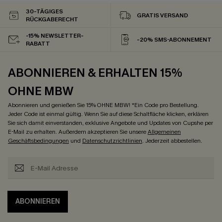
30-TÄGIGES
GRATIS VERSAND
RÜCKGABERECHT
-15% NEWSLETTER-
-20% SMS-ABONNEMENT
RABATT
ABONNIEREN & ERHALTEN 15%
OHNE MBW
Abonnieren und genießen Sie 15% OHNE MBW! *Ein Code pro Bestellung.
Jeder Code ist einmal gültig. Wenn Sie auf diese Schaltfläche klicken, erklären
Sie sich damit einverstanden, exklusive Angebote und Updates von Cupshe per
E-Mail zu erhalten. Außerdem akzeptieren Sie unsere
Allgemeinen
Geschäftsbedingungen
und
Datenschutzrichtlinien
. Jederzeit abbestellen.
ABONNIEREN