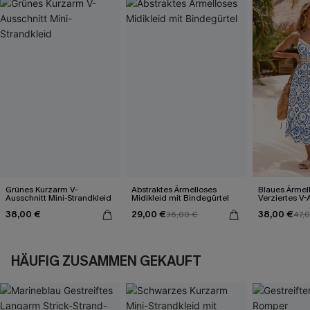
Grünes Kurzarm V-
Abstraktes Ärmelloses
Blaues Ärmel
Ausschnitt Mini-Strandkleid
Midikleid mit Bindegürtel
Verziertes V-
Midi-Trägerkl
38,00 €
29,00 €
38,00 €
36,00 €
47,
HÄUFIG ZUSAMMEN GEKAUFT