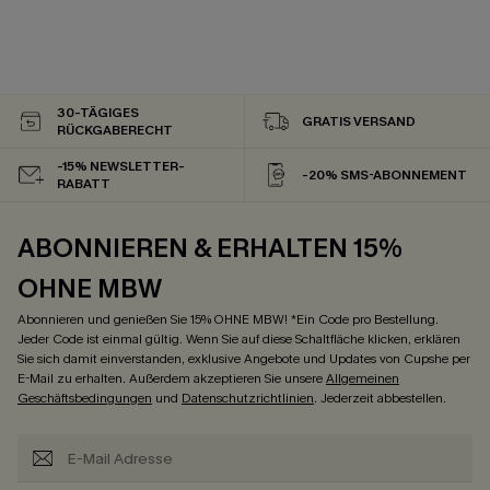
30-TÄGIGES
GRATIS VERSAND
RÜCKGABERECHT
-15% NEWSLETTER-
-20% SMS-ABONNEMENT
RABATT
ABONNIEREN & ERHALTEN 15%
OHNE MBW
Abonnieren und genießen Sie 15% OHNE MBW! *Ein Code pro Bestellung.
Jeder Code ist einmal gültig. Wenn Sie auf diese Schaltfläche klicken, erklären
Sie sich damit einverstanden, exklusive Angebote und Updates von Cupshe per
E-Mail zu erhalten. Außerdem akzeptieren Sie unsere
Allgemeinen
Geschäftsbedingungen
und
Datenschutzrichtlinien
. Jederzeit abbestellen.