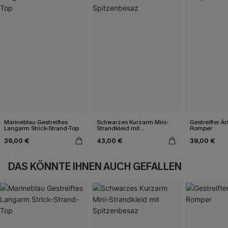
Marineblau Gestreiftes
Schwarzes Kurzarm Mini-
Gestreifter Ä
Langarm Strick-Strand-Top
Strandkleid mit
Romper
Spitzenbesaz
39,00 €
43,00 €
39,00 €
DAS KÖNNTE IHNEN AUCH GEFALLEN