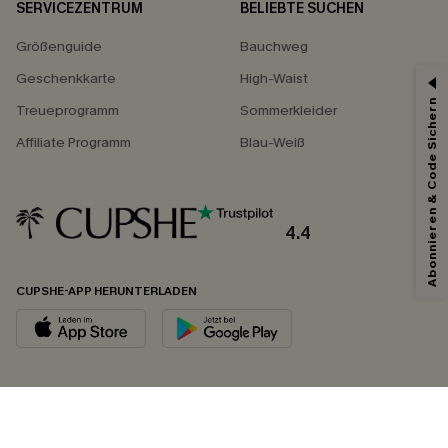
SERVICEZENTRUM
BELIEBTE SUCHEN
Größenguide
Bauchweg
Geschenkkarte
High-Waist
Abonnieren & Code Sichern
Treueprogramm
Sommerkleider
Affiliate Programm
Blau-Weiß
4.4
CUPSHE-APP HERUNTERLADEN
FOLGEN SIE UNS AUF