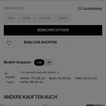
GRÖSSE(EU)
Größentabelle
S(36)
M(38)
L(40/42)
XL(44)
BENACHRICHTIGEN
ÄHNLICHE SHOPPEN
Modell-Angaben
CM
IN
Das Model trägt die Größe:
S
Größe:
175.26 cm
Brust:
81.28 cm
Taille:
62.23 cm
Hüfte:
86.36 cm
ANDERE KAUFTEN AUCH