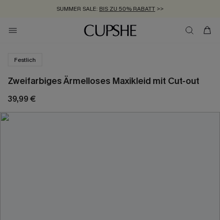
SUMMER SALE:
BIS ZU 50% RABATT
>>
ZUM NEWSLETTER:
KOSTENLOSER VERSAND AB 89 €
BIS ZU -20% EXTRA ERHALTEN
>>
>>
Festlich
Zweifarbiges Ärmelloses Maxikleid mit Cut-out
39,99 €