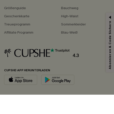
Größenguide
Bauchweg
Geschenkkarte
High-Waist
Abonnieren & Code Sichern
Treueprogramm
Sommerkleider
Affiliate Programm
Blau-Weiß
4.3
CUPSHE-APP HERUNTERLADEN
FOLGEN SIE UNS AUF