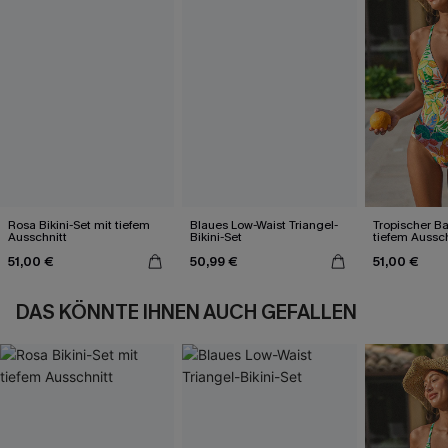
Rosa Bikini-Set mit tiefem
Blaues Low-Waist Triangel-
Tropischer B
Ausschnitt
Bikini-Set
tiefem Aussc
Kreuzträgern
51,00 €
50,99 €
51,00 €
DAS KÖNNTE IHNEN AUCH GEFALLEN