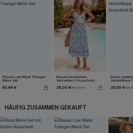
Blaues Low-Waist Triangel-
Blaues Ärmelloses
Braun Geblü
Bikini-Set
Verziertes V-Ausschnitt
Verstellbare 
Midi-Trägerkleid
Ausschnitt 
50,99 €
38,00 €
35,00 €
47,00 €
44,
HÄUFIG ZUSAMMEN GEKAUFT