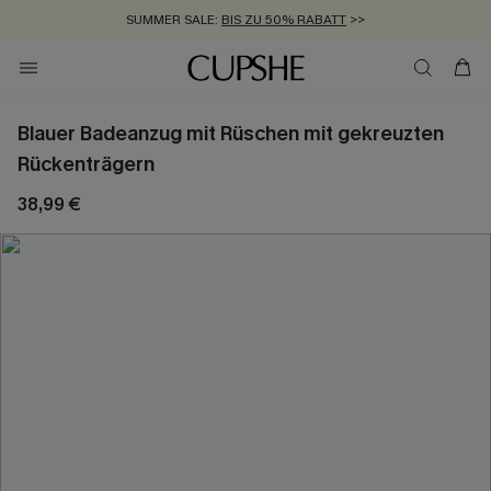
SUMMER SALE:
BIS ZU 50% RABATT
>>
ZUM NEWSLETTER:
KOSTENLOSER VERSAND AB 89 €
BIS ZU -20% EXTRA ERHALTEN
>>
>>
Blauer Badeanzug mit Rüschen mit gekreuzten
Rückenträgern
38,99 €