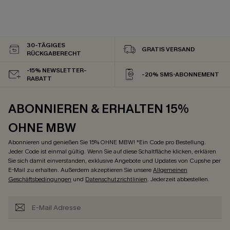
30-TÄGIGES
GRATIS VERSAND
RÜCKGABERECHT
-15% NEWSLETTER-
-20% SMS-ABONNEMENT
RABATT
ABONNIEREN & ERHALTEN 15%
OHNE MBW
Abonnieren und genießen Sie 15% OHNE MBW! *Ein Code pro Bestellung.
Jeder Code ist einmal gültig. Wenn Sie auf diese Schaltfläche klicken, erklären
Sie sich damit einverstanden, exklusive Angebote und Updates von Cupshe per
E-Mail zu erhalten. Außerdem akzeptieren Sie unsere
Allgemeinen
Geschäftsbedingungen
und
Datenschutzrichtlinien
. Jederzeit abbestellen.