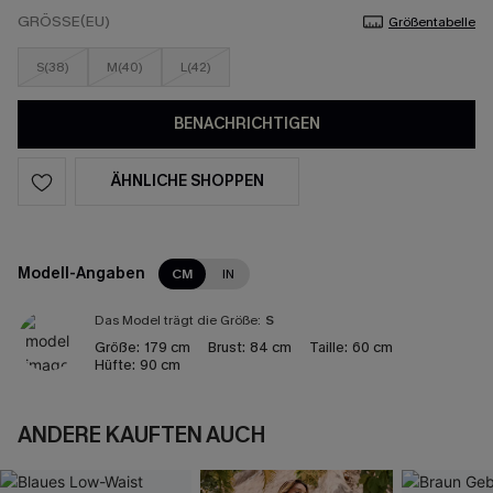
GRÖSSE(EU)
Größentabelle
S(38)
M(40)
L(42)
BENACHRICHTIGEN
ÄHNLICHE SHOPPEN
Modell-Angaben
CM
IN
Das Model trägt die Größe:
S
Größe:
179 cm
Brust:
84 cm
Taille:
60 cm
Hüfte:
90 cm
ANDERE KAUFTEN AUCH