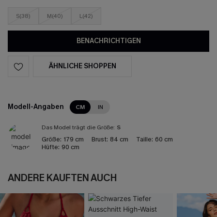
S(38)
M(40)
L(42)
BENACHRICHTIGEN
ÄHNLICHE SHOPPEN
Modell-Angaben
CM
IN
Das Model trägt die Größe:
S
Größe:
179 cm
Brust:
84 cm
Taille:
60 cm
Hüfte:
90 cm
ANDERE KAUFTEN AUCH