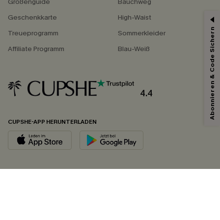
Größenguide
Bauchweg
Geschenkkarte
High-Waist
Abonnieren & Code Sichern
Treueprogramm
Sommerkleider
Affiliate Programm
Blau-Weiß
4.4
CUPSHE-APP HERUNTERLADEN
FOLGEN SIE UNS AUF