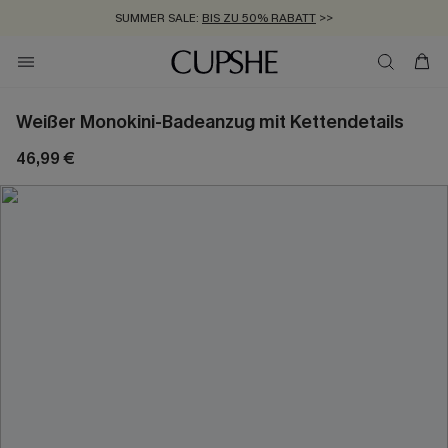
SUMMER SALE:
BIS ZU 50% RABATT
>>
ZUM NEWSLETTER:
KOSTENLOSER VERSAND AB 89 €
BIS ZU -20% EXTRA ERHALTEN
>>
>>
Weißer Monokini-Badeanzug mit Kettendetails
46,99 €