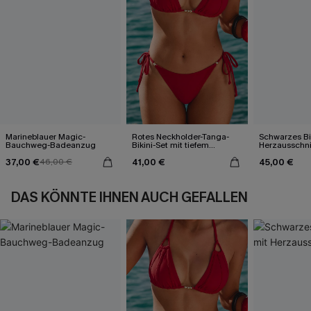
Marineblauer Magic-
Rotes Neckholder-Tanga-
Schwarzes Bik
Bauchweg-Badeanzug
Bikini-Set mit tiefem
Herzausschni
Ausschnitt
37,00 €
41,00 €
45,00 €
46,00 €
DAS KÖNNTE IHNEN AUCH GEFALLEN