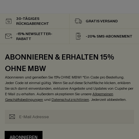
30-TÄGIGES
GRATIS VERSAND
RÜCKGABERECHT
-15% NEWSLETTER-
-20% SMS-ABONNEMENT
RABATT
ABONNIEREN & ERHALTEN 15%
OHNE MBW
Abonnieren und genießen Sie 15% OHNE MBW! *Ein Code pro Bestellung.
Jeder Code ist einmal gültig. Wenn Sie auf diese Schaltfläche klicken, erklären
Sie sich damit einverstanden, exklusive Angebote und Updates von Cupshe per
E-Mail zu erhalten. Außerdem akzeptieren Sie unsere
Allgemeinen
Geschäftsbedingungen
und
Datenschutzrichtlinien
. Jederzeit abbestellen.
ABONNIEREN