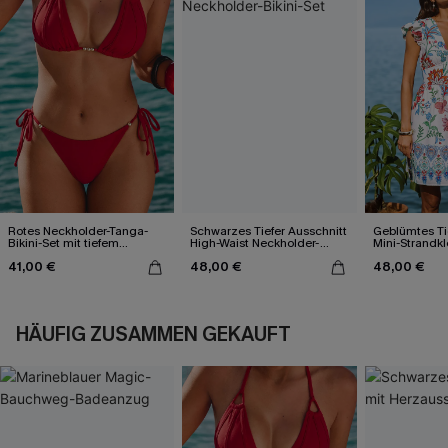
Rotes Neckholder-Tanga-
Schwarzes Tiefer Ausschnitt
Geblümtes Ti
Bikini-Set mit tiefem
High-Waist Neckholder-
Mini-Strandkl
Ausschnitt
Bikini-Set
Flatterärmeln
41,00 €
48,00 €
48,00 €
HÄUFIG ZUSAMMEN GEKAUFT