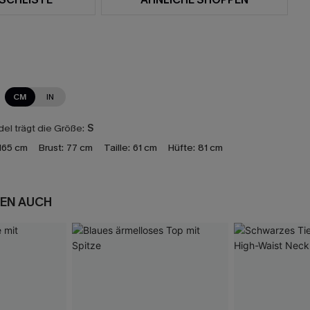
CM
IN
el trägt die Größe:
S
165 cm
Brust:
77 cm
Taille:
61 cm
Hüfte:
81 cm
EN AUCH