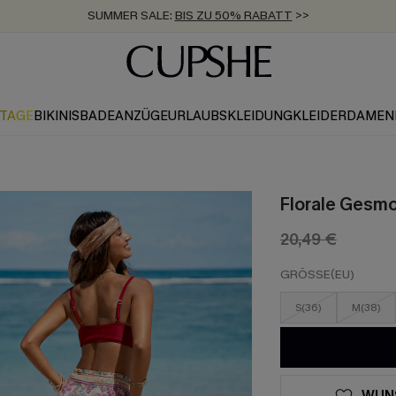
SUMMER SALE:
BIS ZU 50% RABATT
>>
ZUM NEWSLETTER:
KOSTENLOSER VERSAND AB 89 €
BIS ZU -20% EXTRA ERHALTEN
>>
>>
KTAGE
BIKINIS
BADEANZÜGE
URLAUBSKLEIDUNG
KLEIDER
DAMEN
Florale Gesmo
20,49 €
GRÖSSE(EU)
S(36)
M(38)
WUN