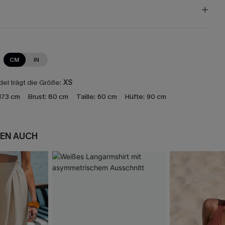
CM
IN
el trägt die Größe:
XS
173 cm
Brust:
80 cm
Taille:
60 cm
Hüfte:
90 cm
EN AUCH