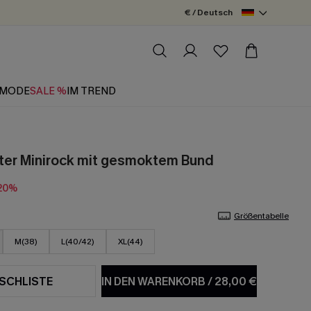
€ / Deutsch
MODE
SALE %
IM TREND
ter Minirock mit gesmoktem Bund
20%
Größentabelle
M(38)
L(40/42)
XL(44)
SCHLISTE
IN DEN WARENKORB
/
28,00 €