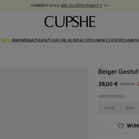
SUMMER SALE:
BIS ZU 50% RABATT
>>
ZUM NEWSLETTER:
KOSTENLOSER VERSAND AB 89 €
BIS ZU -20% EXTRA ERHALTEN
>>
>>
KTAGE
BIKINIS
BADEANZÜGE
URLAUBSKLEIDUNG
KLEIDER
DAMEN
Beiger Gestuf
28,00 €
35,00 €
-
GRÖSSE(EU)
XS(34)
S(36)
WUN