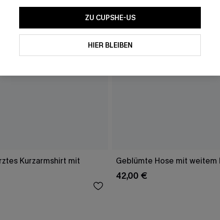
ZU CUPSHE-US
HIER BLEIBEN
ztes Kurzarmshirt mit
Geblümte Hose mit weitem 
42,00 €