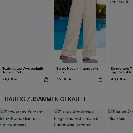
Texturiertes V-Ausschnitt-
Beige Hose mit geradem
Schwarzes Ti
Top mit Cutout
Bein
High-Waist N
Bikini-Set
29,00 €
42,00 €
48,00 €
HÄUFIG ZUSAMMEN GEKAUFT