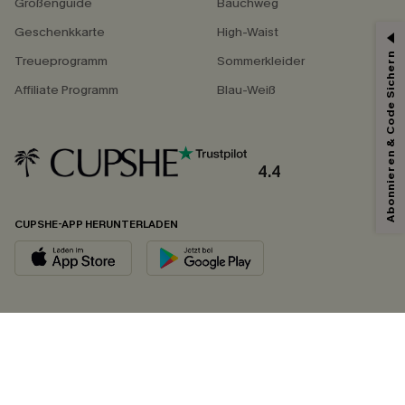
Größenguide
Bauchweg
Geschenkkarte
High-Waist
Abonnieren & Code Sichern
Treueprogramm
Sommerkleider
Affiliate Programm
Blau-Weiß
4.4
CUPSHE-APP HERUNTERLADEN
FOLGEN SIE UNS AUF