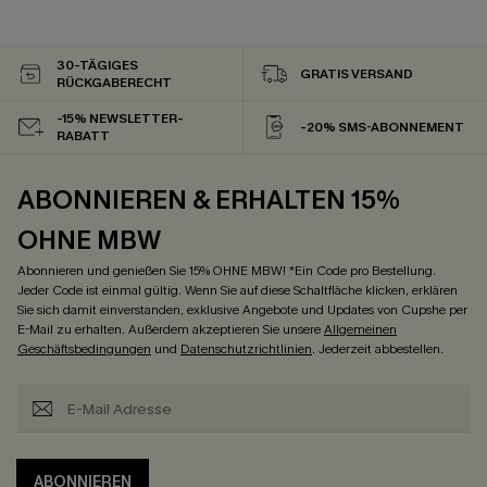
30-TÄGIGES
GRATIS VERSAND
RÜCKGABERECHT
-15% NEWSLETTER-
-20% SMS-ABONNEMENT
RABATT
ABONNIEREN & ERHALTEN 15%
OHNE MBW
Abonnieren und genießen Sie 15% OHNE MBW! *Ein Code pro Bestellung.
Jeder Code ist einmal gültig. Wenn Sie auf diese Schaltfläche klicken, erklären
Sie sich damit einverstanden, exklusive Angebote und Updates von Cupshe per
E-Mail zu erhalten. Außerdem akzeptieren Sie unsere
Allgemeinen
Geschäftsbedingungen
und
Datenschutzrichtlinien
. Jederzeit abbestellen.
ABONNIEREN