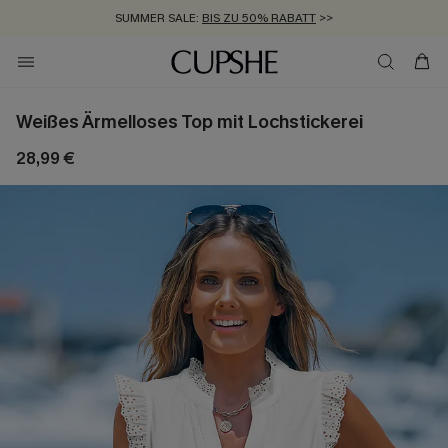
SUMMER SALE:
BIS ZU 50% RABATT
>>
ZUM NEWSLETTER:
KOSTENLOSER VERSAND AB 89 €
BIS ZU -20% EXTRA ERHALTEN
>>
>>
Weißes Ärmelloses Top mit Lochstickerei
28,99 €