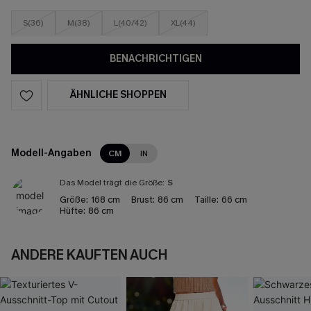
S(36)
M(38)
L(40/42)
XL(44)
BENACHRICHTIGEN
ÄHNLICHE SHOPPEN
Modell-Angaben
CM
IN
Das Model trägt die Größe:
S
Größe:
168 cm
Brust:
86 cm
Taille:
66 cm
Hüfte:
86 cm
ANDERE KAUFTEN AUCH