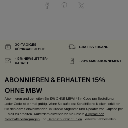
30-TÄGIGES
GRATIS VERSAND
RÜCKGABERECHT
-15% NEWSLETTER-
-20% SMS-ABONNEMENT
RABATT
ABONNIEREN & ERHALTEN 15%
OHNE MBW
Abonnieren und genießen Sie 15% OHNE MBW! *Ein Code pro Bestellung.
Jeder Code ist einmal gültig. Wenn Sie auf diese Schaltfläche klicken, erklären
Sie sich damit einverstanden, exklusive Angebote und Updates von Cupshe per
E-Mail zu erhalten. Außerdem akzeptieren Sie unsere
Allgemeinen
Geschäftsbedingungen
und
Datenschutzrichtlinien
. Jederzeit abbestellen.