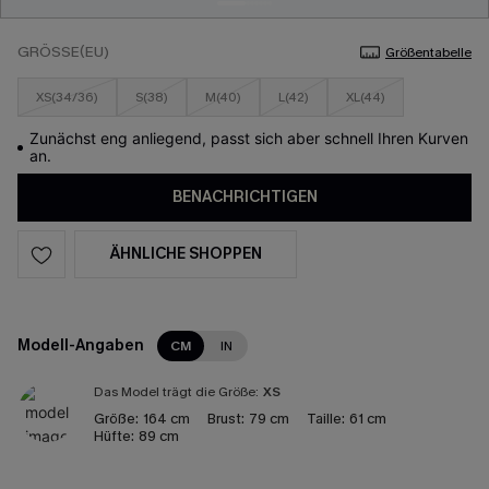
GRÖSSE(EU)
Größentabelle
XS(34/36)
S(38)
M(40)
L(42)
XL(44)
Zunächst eng anliegend, passt sich aber schnell Ihren Kurven
an.
BENACHRICHTIGEN
ÄHNLICHE SHOPPEN
Modell-Angaben
CM
IN
Das Model trägt die Größe:
XS
Größe:
164 cm
Brust:
79 cm
Taille:
61 cm
Hüfte:
89 cm