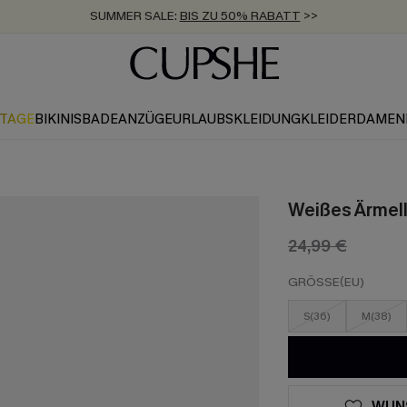
SUMMER SALE:
BIS ZU 50% RABATT
>>
ZUM NEWSLETTER:
KOSTENLOSER VERSAND AB 89 €
BIS ZU -20% EXTRA ERHALTEN
>>
>>
KTAGE
BIKINIS
BADEANZÜGE
URLAUBSKLEIDUNG
KLEIDER
DAMEN
Weißes Ärmel
24,99 €
GRÖSSE(EU)
S(36)
M(38)
WUN