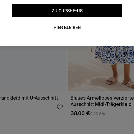
ZU CUPSHE-US
HIER BLEIBEN
randkleid mit U-Ausschnitt
Blaues Ärmelloses Verzierte
Ausschnitt Midi-Trägerkleid
38,00 €
47,00 €