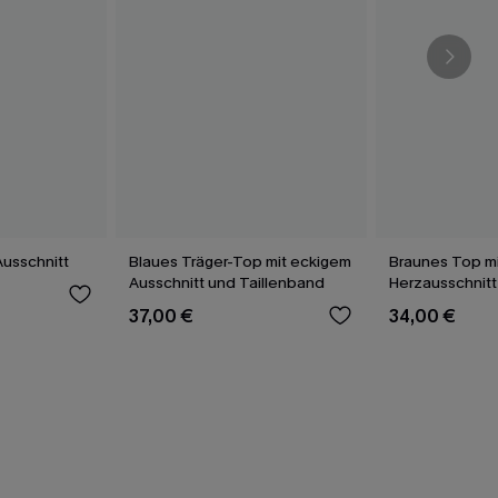
Ausschnitt
Blaues Träger-Top mit eckigem
Braunes Top m
Ausschnitt und Taillenband
Herzausschnitt
37,00 €
34,00 €