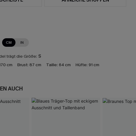
CM
IN
el trägt die Größe:
S
170 cm
Brust:
87 cm
Taille:
64 cm
Hüfte:
91 cm
EN AUCH