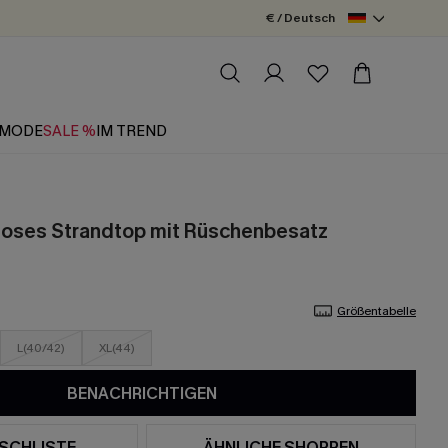
€ / Deutsch
MODE
SALE %
IM TREND
loses Strandtop mit Rüschenbesatz
Größentabelle
L(40/42)
XL(44)
BENACHRICHTIGEN
SCHLISTE
ÄHNLICHE SHOPPEN