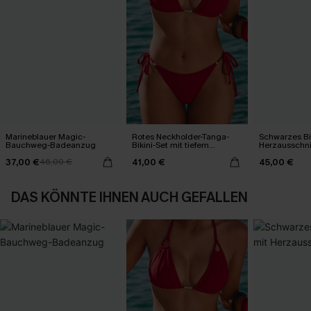
Marineblauer Magic-
Rotes Neckholder-Tanga-
Schwarzes Bik
Bauchweg-Badeanzug
Bikini-Set mit tiefem
Herzausschni
Ausschnitt
37,00 €
41,00 €
45,00 €
46,00 €
DAS KÖNNTE IHNEN AUCH GEFALLEN