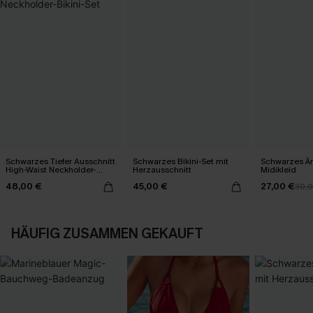
Schwarzes Tiefer Ausschnitt
Schwarzes Bikini-Set mit
Schwarzes Är
High-Waist Neckholder-
Herzausschnitt
Midikleid
Bikini-Set
48,00 €
45,00 €
27,00 €
30,
HÄUFIG ZUSAMMEN GEKAUFT