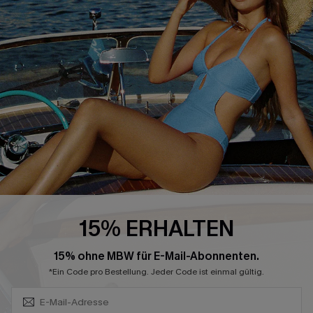
Größenguide
Bauchweg
Geschenkkarte
High-Waist
Treueprogramm
Sommerkleider
Affiliate Programm
Blau-Weiß
4.4
CUPSHE-APP HERUNTERLADEN
15% ERHALTEN
Abonnieren & Code Sichern
FOLGEN SIE UNS AUF
15% ohne MBW für E-Mail-Abonnenten.
*Ein Code pro Bestellung. Jeder Code ist einmal gültig.