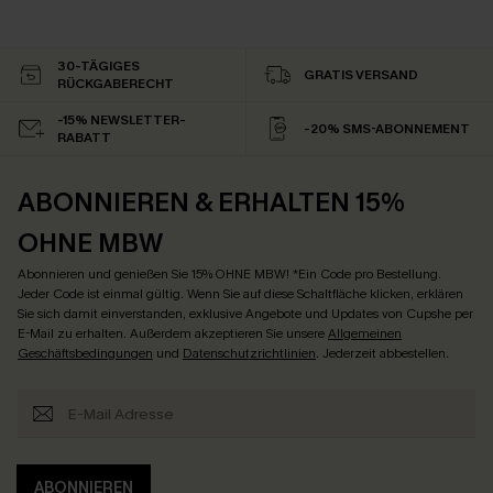
30-TÄGIGES
GRATIS VERSAND
RÜCKGABERECHT
-15% NEWSLETTER-
-20% SMS-ABONNEMENT
RABATT
ABONNIEREN & ERHALTEN 15%
OHNE MBW
Abonnieren und genießen Sie 15% OHNE MBW! *Ein Code pro Bestellung.
Jeder Code ist einmal gültig. Wenn Sie auf diese Schaltfläche klicken, erklären
Sie sich damit einverstanden, exklusive Angebote und Updates von Cupshe per
E-Mail zu erhalten. Außerdem akzeptieren Sie unsere
Allgemeinen
Geschäftsbedingungen
und
Datenschutzrichtlinien
. Jederzeit abbestellen.
ABONNIEREN