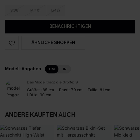
S(38)
M(40)
L(42)
BENACHRICHTIGEN
ÄHNLICHE SHOPPEN
Modell-Angaben
CM
IN
Das Model trägt die Größe:
S
Größe:
165 cm
Brust:
79 cm
Taille:
61 cm
Hüfte:
90 cm
ANDERE KAUFTEN AUCH