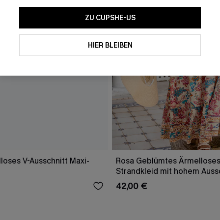
ZU CUPSHE-US
HIER BLEIBEN
loses V-Ausschnitt Maxi-
Rosa Geblümtes Ärmelloses
Strandkleid mit hohem Auss
42,00 €