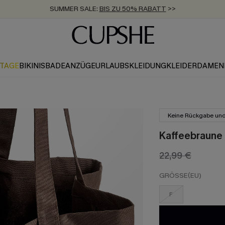
SUMMER SALE:
BIS ZU 50% RABATT
>>
ZUM NEWSLETTER:
KOSTENLOSER VERSAND AB 89 €
BIS ZU -20% EXTRA ERHALTEN
>>
>>
KTAGE
BIKINIS
BADEANZÜGE
URLAUBSKLEIDUNG
KLEIDER
DAMEN
Keine Rückgabe un
Kaffeebraune
22,99 €
GRÖSSE(EU)
F