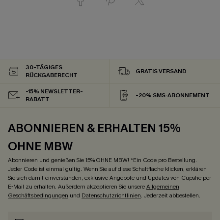
30-TÄGIGES
GRATIS VERSAND
RÜCKGABERECHT
-15% NEWSLETTER-
-20% SMS-ABONNEMENT
RABATT
ABONNIEREN & ERHALTEN 15%
OHNE MBW
Abonnieren und genießen Sie 15% OHNE MBW! *Ein Code pro Bestellung.
Jeder Code ist einmal gültig. Wenn Sie auf diese Schaltfläche klicken, erklären
Sie sich damit einverstanden, exklusive Angebote und Updates von Cupshe per
E-Mail zu erhalten. Außerdem akzeptieren Sie unsere
Allgemeinen
Geschäftsbedingungen
und
Datenschutzrichtlinien
. Jederzeit abbestellen.