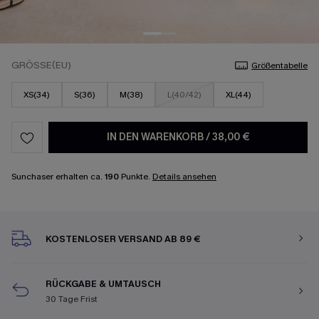
GRÖSSE(EU)
Größentabelle
XS(34)
S(36)
M(38)
L(40/42)
XL(44)
IN DEN WARENKORB
/
38,00 €
Sunchaser erhalten ca.
190
Punkte.
Details ansehen
KOSTENLOSER VERSAND AB 89 €
RÜCKGABE & UMTAUSCH
30 Tage Frist