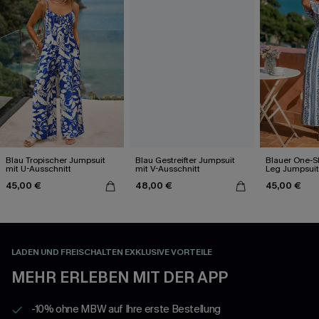
Blau Tropischer Jumpsuit
Blau Gestreifter Jumpsuit
Blauer One-S
mit U-Ausschnitt
mit V-Ausschnitt
Leg Jumpsuit
45,00 €
48,00 €
45,00 €
LADEN UND FREISCHALTEN EXKLUSIVE VORTEILE
MEHR ERLEBEN MIT DER APP
-10% ohne MBW auf Ihre erste Bestellung