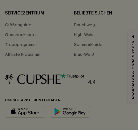
SERVICEZENTRUM
BELIEBTE SUCHEN
Größenguide
Bauchweg
Geschenkkarte
High-Waist
Abonnieren & Code Sichern
Treueprogramm
Sommerkleider
Affiliate Programm
Blau-Weiß
4.4
CUPSHE-APP HERUNTERLADEN
FOLGEN SIE UNS AUF