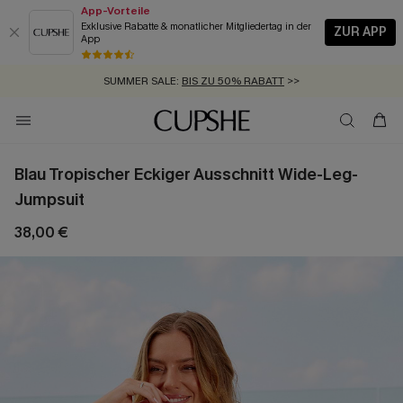
App-Vorteile
Exklusive Rabatte & monatlicher Mitgliedertag in der
ZUR APP
App
GRATIS MASSBAND MIT JEDEM SCHNELLVERSAND-ARTIKEL >>
SUMMER SALE:
BIS ZU 50% RABATT
>>
ZUM NEWSLETTER:
KOSTENLOSER VERSAND AB 89 €
BIS ZU -20% EXTRA ERHALTEN
>>
>>
Blau Tropischer Eckiger Ausschnitt Wide-Leg-
Jumpsuit
38,00 €