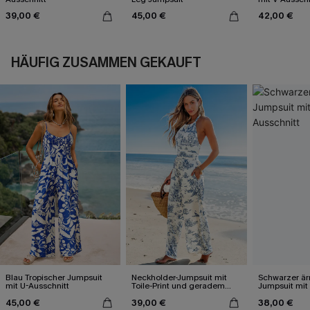
39,00 €
45,00 €
42,00 €
HÄUFIG ZUSAMMEN GEKAUFT
Blau Tropischer Jumpsuit
Neckholder-Jumpsuit mit
Schwarzer är
mit U-Ausschnitt
Toile-Print und geradem
Jumpsuit mi
Bein
Ausschnitt
45,00 €
39,00 €
38,00 €