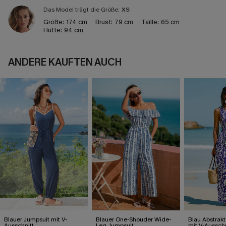
Das Model trägt die Größe:
XS
Größe:
174 cm
Brust:
79 cm
Taille:
65 cm
Hüfte:
94 cm
ANDERE KAUFTEN AUCH
Blauer Jumpsuit mit V-
Blauer One-Shouder Wide-
Blau Abstrak
Ausschnitt
Leg Jumpsuit
mit V-Ausschn