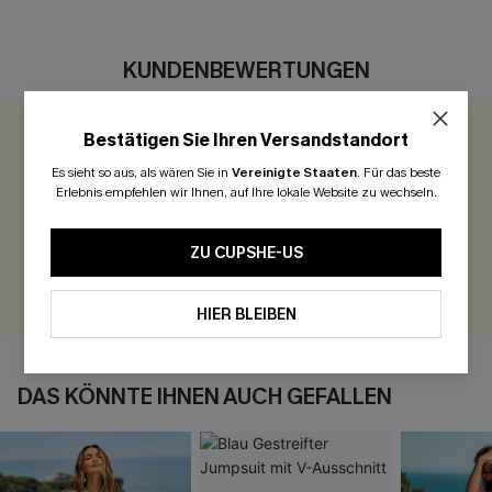
KUNDENBEWERTUNGEN
Bestätigen Sie Ihren Versandstandort
0.0
Es sieht so aus, als wären Sie in
Vereinigte Staaten
.
Für das beste
Erlebnis empfehlen wir Ihnen, auf Ihre lokale Website zu wechseln.
Seien Sie der Erste, der bewertet
300 Punkte für Ihre Bewertung!
ZU CUPSHE-US
BEWERTEN
HIER BLEIBEN
DAS KÖNNTE IHNEN AUCH GEFALLEN