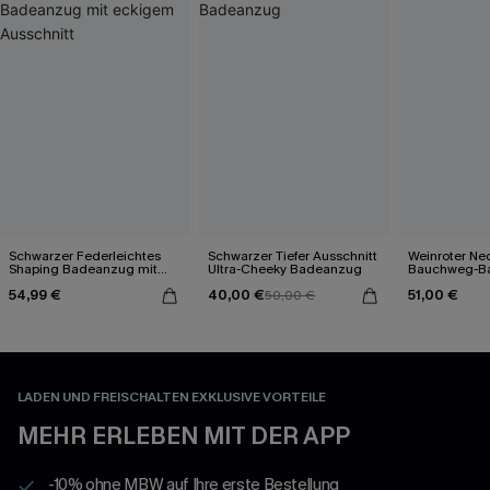
Schwarzer Federleichtes
Schwarzer Tiefer Ausschnitt
Weinroter Ne
Shaping Badeanzug mit
Ultra-Cheeky Badeanzug
Bauchweg-B
eckigem Ausschnitt
54,99 €
40,00 €
51,00 €
50,00 €
LADEN UND FREISCHALTEN EXKLUSIVE VORTEILE
MEHR ERLEBEN MIT DER APP
-10% ohne MBW auf Ihre erste Bestellung