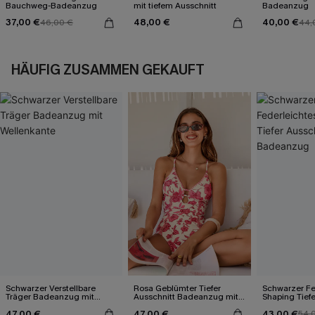
Bauchweg-Badeanzug
mit tiefem Ausschnitt
Badeanzug
37,00 €
48,00 €
40,00 €
46,00 €
44,
HÄUFIG ZUSAMMEN GEKAUFT
Schwarzer Verstellbare
Rosa Geblümter Tiefer
Schwarzer Fe
Träger Badeanzug mit
Ausschnitt Badeanzug mit
Shaping Tiefe
Wellenkante
Blumenmuster
Badeanzug
47,00 €
47,00 €
43,00 €
54,