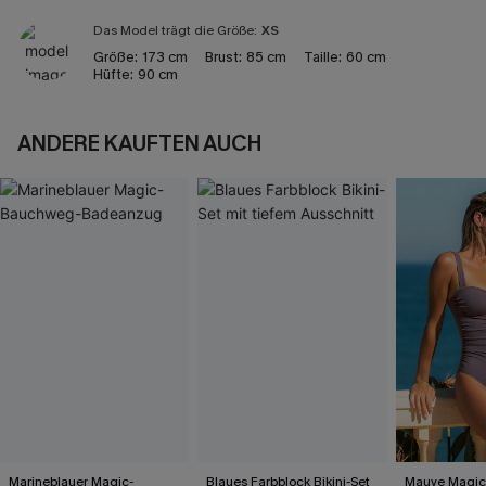
Das Model trägt die Größe:
XS
Größe:
173 cm
Brust:
85 cm
Taille:
60 cm
Hüfte:
90 cm
ANDERE KAUFTEN AUCH
Marineblauer Magic-
Blaues Farbblock Bikini-Set
Mauve Magic