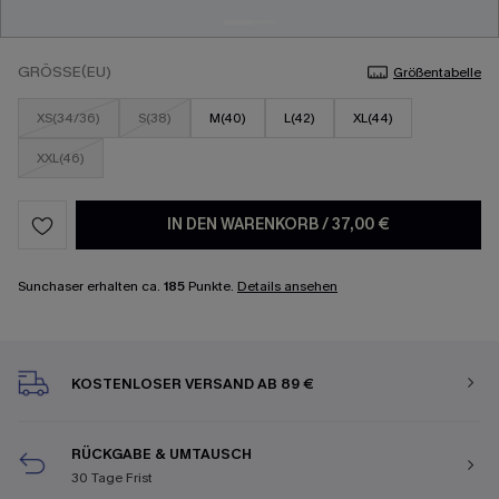
GRÖSSE(EU)
Größentabelle
XS(34/36)
S(38)
M(40)
L(42)
XL(44)
XXL(46)
IN DEN WARENKORB
/
37,00 €
Sunchaser erhalten ca.
185
Punkte.
Details ansehen
KOSTENLOSER VERSAND AB 89 €
RÜCKGABE & UMTAUSCH
30 Tage Frist