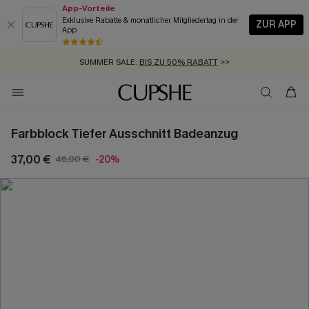
App-Vorteile
Exklusive Rabatte & monatlicher Mitgliedertag in der
ZUR APP
App
GRATIS MASSBAND MIT JEDEM SCHNELLVERSAND-ARTIKEL >>
SUMMER SALE:
BIS ZU 50% RABATT
>>
ZUM NEWSLETTER:
KOSTENLOSER VERSAND AB 89 €
BIS ZU -20% EXTRA ERHALTEN
>>
>>
Farbblock Tiefer Ausschnitt Badeanzug
37,00 €
46,00 €
-20%