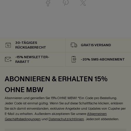
30-TÄGIGES
GRATIS VERSAND
RÜCKGABERECHT
-15% NEWSLETTER-
-20% SMS-ABONNEMENT
RABATT
ABONNIEREN & ERHALTEN 15%
OHNE MBW
Abonnieren und genießen Sie 15% OHNE MBW! *Ein Code pro Bestellung.
Jeder Code ist einmal gültig. Wenn Sie auf diese Schaltfläche klicken, erklären
Sie sich damit einverstanden, exklusive Angebote und Updates von Cupshe per
E-Mail zu erhalten. Außerdem akzeptieren Sie unsere
Allgemeinen
Geschäftsbedingungen
und
Datenschutzrichtlinien
. Jederzeit abbestellen.