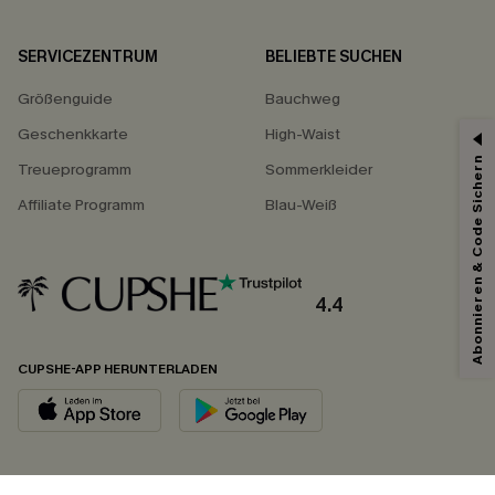
SERVICEZENTRUM
BELIEBTE SUCHEN
Größenguide
Bauchweg
Geschenkkarte
High-Waist
Abonnieren & Code Sichern
Treueprogramm
Sommerkleider
Affiliate Programm
Blau-Weiß
4.4
CUPSHE-APP HERUNTERLADEN
FOLGEN SIE UNS AUF