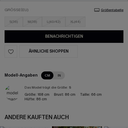
GRÖSSE(EU)
Größentabelle
S(36)
M(38)
L(40/42)
XL(44)
BENACHRICHTIGEN
ÄHNLICHE SHOPPEN
Modell-Angaben
CM
IN
Das Model trägt die Größe:
S
Größe:
168 cm
Brust:
86 cm
Taille:
66 cm
Hüfte:
86 cm
ANDERE KAUFTEN AUCH