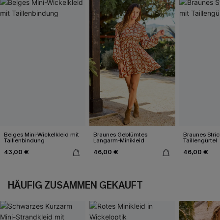
Beiges Mini-Wickelkleid mit
Braunes Geblümtes
Braunes Stric
Taillenbindung
Langarm-Minikleid
Taillengürtel
43,00 €
46,00 €
46,00 €
HÄUFIG ZUSAMMEN GEKAUFT