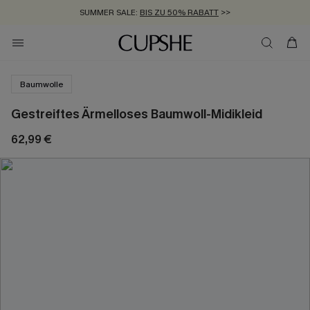
SUMMER SALE:
BIS ZU 50% RABATT
>>
ZUM NEWSLETTER:
KOSTENLOSER VERSAND AB 89 €
BIS ZU -20% EXTRA ERHALTEN
>>
>>
Baumwolle
Gestreiftes Ärmelloses Baumwoll-Midikleid
62,99 €