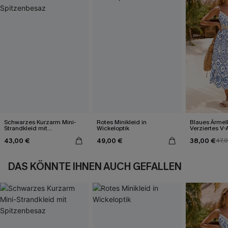
Schwarzes Kurzarm Mini-
Rotes Minikleid in
Blaues Ärmel
Strandkleid mit
Wickeloptik
Verziertes V-
Spitzenbesaz
Midi-Trägerkl
43,00 €
49,00 €
38,00 €
47,
DAS KÖNNTE IHNEN AUCH GEFALLEN