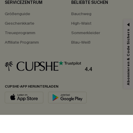
SERVICEZENTRUM
BELIEBTE SUCHEN
Größenguide
Bauchweg
Geschenkkarte
High-Waist
Abonnieren & Code Sichern
Treueprogramm
Sommerkleider
Affiliate Programm
Blau-Weiß
4.4
CUPSHE-APP HERUNTERLADEN
FOLGEN SIE UNS AUF