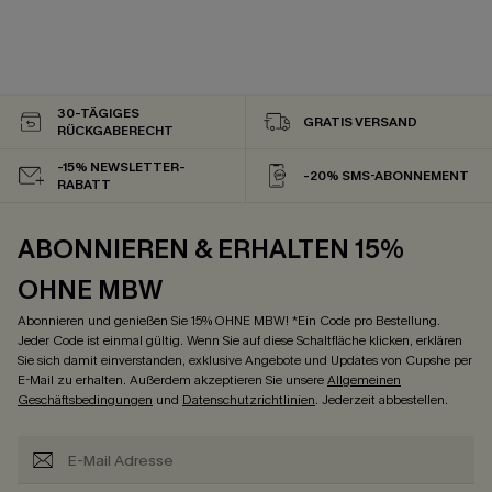
30-TÄGIGES
GRATIS VERSAND
RÜCKGABERECHT
-15% NEWSLETTER-
-20% SMS-ABONNEMENT
RABATT
ABONNIEREN & ERHALTEN 15%
OHNE MBW
Abonnieren und genießen Sie 15% OHNE MBW! *Ein Code pro Bestellung.
Jeder Code ist einmal gültig. Wenn Sie auf diese Schaltfläche klicken, erklären
Sie sich damit einverstanden, exklusive Angebote und Updates von Cupshe per
E-Mail zu erhalten. Außerdem akzeptieren Sie unsere
Allgemeinen
Geschäftsbedingungen
und
Datenschutzrichtlinien
. Jederzeit abbestellen.