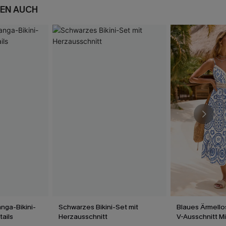
EN AUCH
nga-Bikini-
Schwarzes Bikini-Set mit
Blaues Ärmello
tails
Herzausschnitt
V-Ausschnitt M