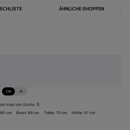
SCHLISTE
ÄHNLICHE SHOPPEN
CM
IN
el trägt die Größe:
S
165 cm
Brust:
89 cm
Taille:
75 cm
Hüfte:
97 cm