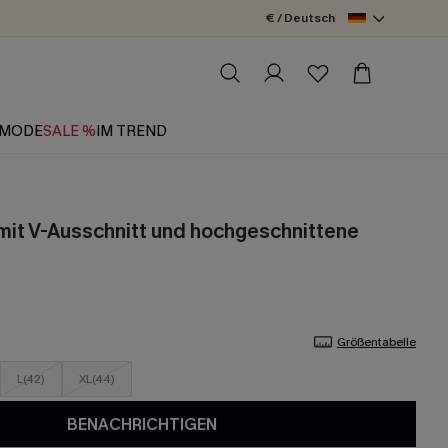
€ / Deutsch
MODE
SALE %
IM TREND
l mit V-Ausschnitt und hochgeschnittene
Größentabelle
L(42)
XL(44)
BENACHRICHTIGEN