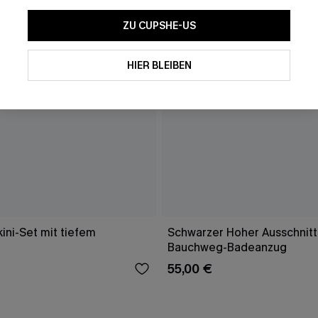
ZU CUPSHE-US
HIER BLEIBEN
ini-Set mit tiefem
Schwarzer Hoher Ausschnitt
Bauchweg-Badeanzug
55,00 €