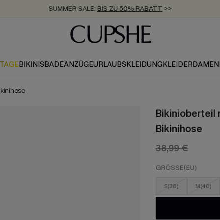
SUMMER SALE:
BIS ZU 50% RABATT
>>
ZUM NEWSLETTER:
KOSTENLOSER VERSAND AB 89 €
BIS ZU -20% EXTRA ERHALTEN
>>
>>
KTAGE
BIKINIS
BADEANZÜGE
URLAUBSKLEIDUNG
KLEIDER
DAMEN
ikinihose
Bikiniobertei
Bikinihose
38,99 €
GRÖSSE(EU)
S(38)
M(40)