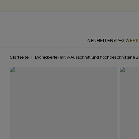
NEUHEITEN
⚡2-3 WER
Startseite
Bikinioberteil mit V-Ausschnitt und hochgeschnittene B