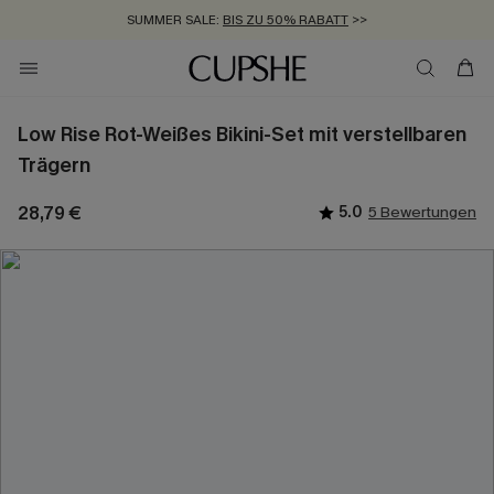
SUMMER SALE:
BIS ZU 50% RABATT
>>
ZUM NEWSLETTER:
KOSTENLOSER VERSAND AB 89 €
BIS ZU -20% EXTRA ERHALTEN
>>
>>
Low Rise Rot-Weißes Bikini-Set mit verstellbaren
Trägern
28,79 €
5.0
5 Bewertungen