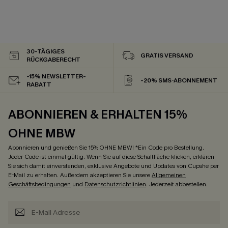
30-TÄGIGES
GRATIS VERSAND
RÜCKGABERECHT
-15% NEWSLETTER-
-20% SMS-ABONNEMENT
RABATT
ABONNIEREN & ERHALTEN 15%
OHNE MBW
Abonnieren und genießen Sie 15% OHNE MBW! *Ein Code pro Bestellung.
Jeder Code ist einmal gültig. Wenn Sie auf diese Schaltfläche klicken, erklären
Sie sich damit einverstanden, exklusive Angebote und Updates von Cupshe per
E-Mail zu erhalten. Außerdem akzeptieren Sie unsere
Allgemeinen
Geschäftsbedingungen
und
Datenschutzrichtlinien
. Jederzeit abbestellen.