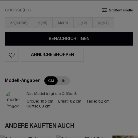
GRÖSSE(EU)
Größentabelle
XS(34/36)
S(38)
M(40)
L(42)
XL(44)
BENACHRICHTIGEN
ÄHNLICHE SHOPPEN
Modell-Angaben
CM
IN
Das Model trägt die Größe:
S
Größe:
165 cm
Brust:
82 cm
Taille:
62 cm
Hüfte:
83 cm
ANDERE KAUFTEN AUCH