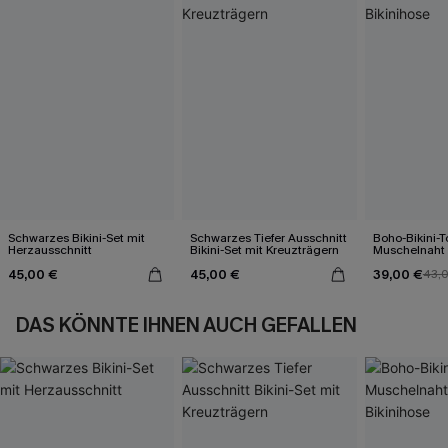
Schwarzes Bikini-Set mit
Schwarzes Tiefer Ausschnitt
Boho-Bikini-T
Herzausschnitt
Bikini-Set mit Kreuzträgern
Muschelnaht
Bikinihose
45,00 €
45,00 €
39,00 €
43,
DAS KÖNNTE IHNEN AUCH GEFALLEN