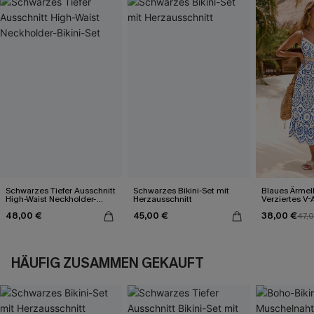
Schwarzes Tiefer Ausschnitt
Schwarzes Bikini-Set mit
Blaues Ärmel
High-Waist Neckholder-
Herzausschnitt
Verziertes V-
Bikini-Set
Midi-Trägerkl
48,00 €
45,00 €
38,00 €
47,
HÄUFIG ZUSAMMEN GEKAUFT